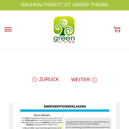
s
NACHHALTIGKEIT IST UNSER THEMA!
p
ri
n
g
e
n
ZURÜCK
WEITER