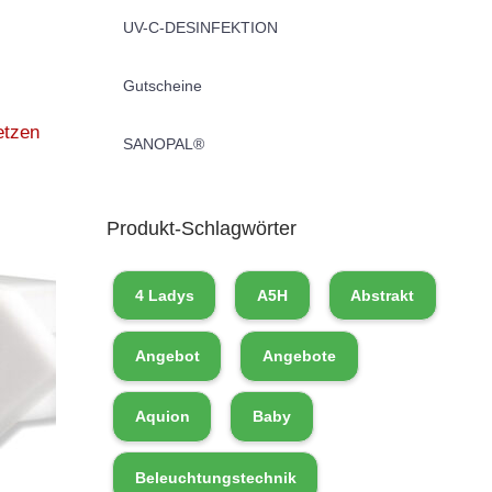
UV-C-DESINFEKTION
Gutscheine
etzen
SANOPAL®
Produkt-Schlagwörter
4 Ladys
A5H
Abstrakt
Angebot
Angebote
Aquion
Baby
Beleuchtungstechnik