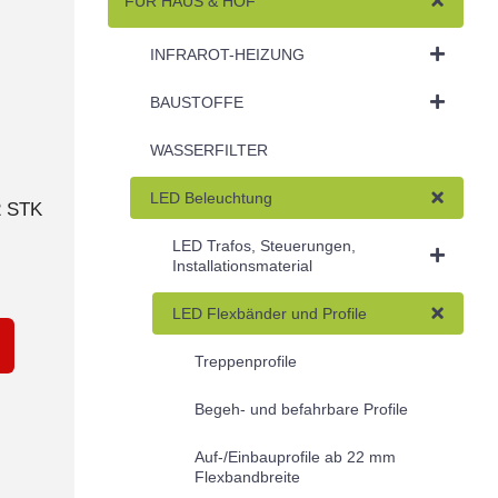
FÜR HAUS & HOF
INFRAROT-HEIZUNG
BAUSTOFFE
WASSERFILTER
LED Beleuchtung
2 STK
LED Trafos, Steuerungen,
Installationsmaterial
LED Flexbänder und Profile
Treppenprofile
Begeh- und befahrbare Profile
Auf-/Einbauprofile ab 22 mm
Flexbandbreite