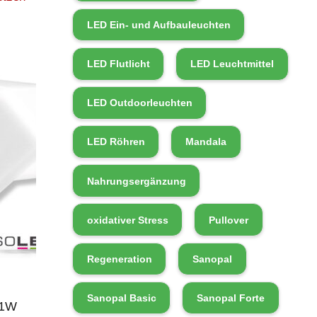
LED Ein- und Aufbauleuchten
LED Flutlicht
LED Leuchtmittel
LED Outdoorleuchten
LED Röhren
Mandala
Nahrungsergänzung
oxidativer Stress
Pullover
Regeneration
Sanopal
Sanopal Basic
Sanopal Forte
41W