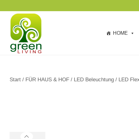
s
p
ri
n
HOME
g
e
n
Start
/
FÜR HAUS & HOF
/
LED Beleuchtung
/
LED Flex