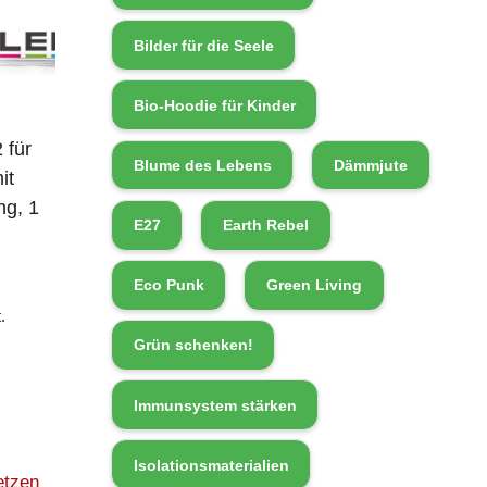
Bilder für die Seele
Bio-Hoodie für Kinder
 für
Blume des Lebens
Dämmjute
it
ng, 1
E27
Earth Rebel
Eco Punk
Green Living
.
Grün schenken!
Immunsystem stärken
Isolationsmaterialien
etzen