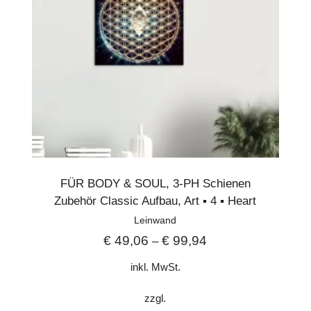
FÜR BODY & SOUL
,
3-PH Schienen
Zubehör Classic Aufbau
,
Art ▪︎ 4 ▪︎ Heart
Leinwand
€
49,06
€
99,94
–
inkl. MwSt.
zzgl.