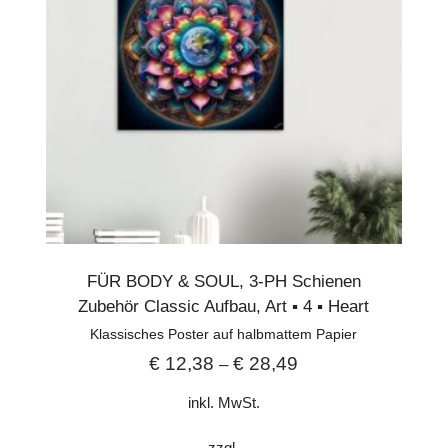
FÜR BODY & SOUL
,
3-PH Schienen
Zubehör Classic Aufbau
,
Art ▪︎ 4 ▪︎ Heart
Klassisches Poster auf halbmattem Papier
€
12,38
€
28,49
–
inkl. MwSt.
zzgl.