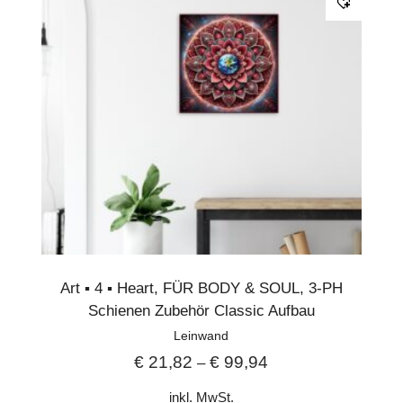
Art ▪︎ 4 ▪︎ Heart
,
FÜR BODY & SOUL
,
3-PH
Schienen Zubehör Classic Aufbau
Leinwand
€
21,82
€
99,94
–
inkl. MwSt.