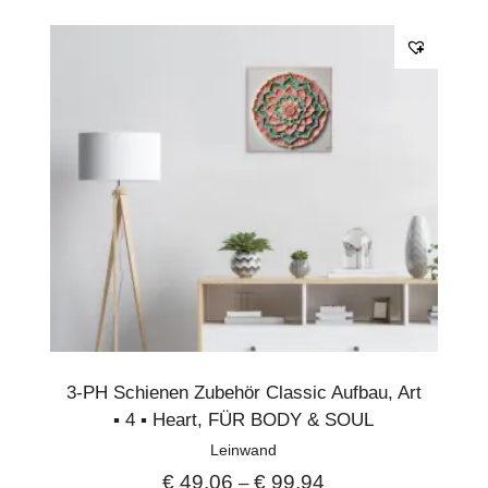
3-PH Schienen Zubehör Classic Aufbau
,
Art
▪︎ 4 ▪︎ Heart
,
FÜR BODY & SOUL
Leinwand
€
49,06
€
99,94
–