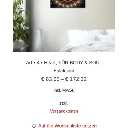
Verpackung:
Versand in
Schutzverpackung für eine sichere
Lieferung.
Aufhängeset:
Im Lieferumfang jeder
Leinwand enthalten, je nach Land
unterschiedlich; Material für eine einfache
Installation im Lieferumfang enthalten.
Ausrichtung:
Geeignet für horizontale
Art ▪︎ 4 ▪︎ Heart
,
FÜR BODY & SOUL
und vertikale Anzeige.
Holzdrucke
Keine Mindestbestellmengen:
Druck
€
63,65
€
172,32
–
und Versand auf Anfrage, keine
inkl. MwSt.
Mindestbestellmenge erforderlich.
Rahmenmaße:
Die Breite (die Vorderseite
zzgl.
des Rahmens) ist 9 bis 14 mm breit (0,35″
Versandkosten
bis 0,55″), wobei die Dicke je nach Region
Auf die Wunschliste setzen
variiert – 42 mm (1,65″) in Nordamerika