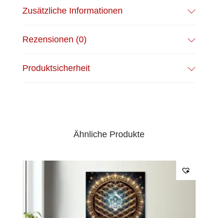
Zusätzliche Informationen
langlebige Bilder, die streng
qualitätsgeprüft werden, um jedem Raum
Eleganz zu verleihen.
Rezensionen (0)
Größenoptionen:
Erhältlich in 13
Größen. In Zoll (USA und Kanada) und
Produktsicherheit
Zentimetern (Rest der Welt). Die Größen
können je nach Region leicht variieren.
Rahmenfarben:
Wähle zwischen den
Oberflächen Schwarz, Naturholz und
Dunkelbraun.
Ähnliche Produkte
Nachhaltiges Holz:
Hergestellt aus FSC-
zertifiziertem oder lokal bezogenem
Pappel- oder Kiefernholz.
Hochwertiger Druck:
Lebendige,
langlebige Farben für atemberaubende
Bilder.