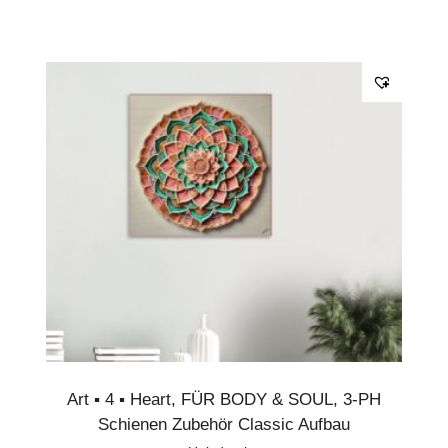
und 32 mm (1,26″) in Europa. Ein Abstand
von 12 mm (0,45″) zwischen Leinwand
und Rahmen sorgt für einen passgenauen
Sitz.
Art ▪︎ 4 ▪︎ Heart
,
FÜR BODY & SOUL
,
3-PH
Schienen Zubehör Classic Aufbau