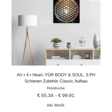
Art ▪︎ 4 ▪︎ Heart
,
FÜR BODY & SOUL
,
3-PH
Schienen Zubehör Classic Aufbau
Holzdrucke
€
55,34
€
99,91
–
inkl. MwSt.