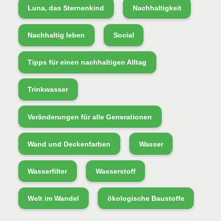
Luna, das Sternenkind
Nachhaltigkeit
Nachhaltig leben
Social
Tipps für einen nachhaltigen Alltag
Trinkwasser
Veränderungen für alle Generationen
Wand und Deckenfarben
Wasser
Wasserfilter
Wasserstoff
Welt im Wandel
ökologische Baustoffe