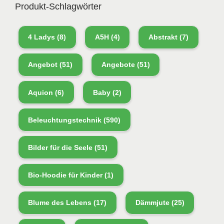
Produkt-Schlagwörter
4 Ladys
(8)
A5H
(4)
Abstrakt
(7)
Angebot
(51)
Angebote
(51)
Aquion
(6)
Baby
(2)
Beleuchtungstechnik
(590)
Bilder für die Seele
(51)
Bio-Hoodie für Kinder
(1)
Blume des Lebens
(17)
Dämmjute
(25)