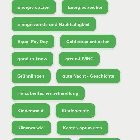
Energie sparen
Energiespeicher
Energiewende und Nachhaltigkeit
Equal Pay Day
Geldbörse entlasten
good to know
green-LIVING
Grühnlingen
gute Nacht - Geschichte
Holzoberflächenbehandlung
Kinderarmut
Kinderrechte
Klimawandel
Kosten optimieren