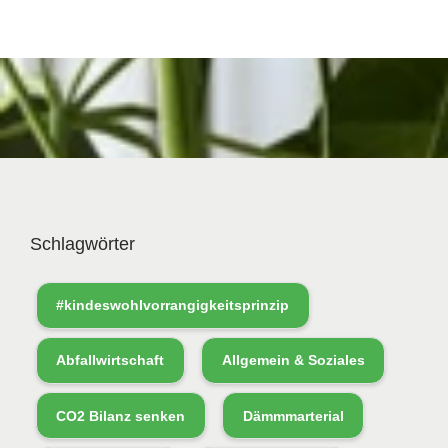
Schlagwörter
#kindeswohlvorrangigkeitsprinzip
Abfallwirtschaft
Allgemein & Soziales
CO2 Bilanz senken
Dämmmarterial