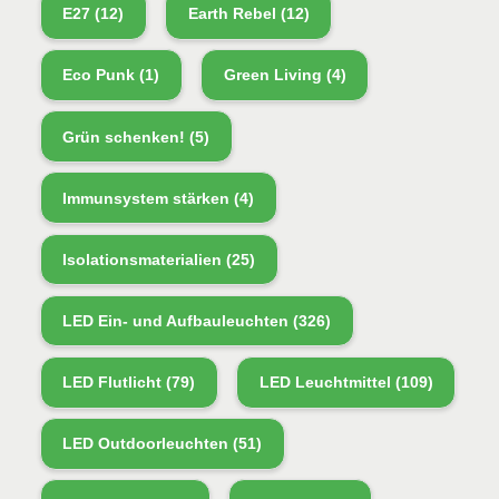
E27
(12)
Earth Rebel
(12)
Eco Punk
(1)
Green Living
(4)
Grün schenken!
(5)
Immunsystem stärken
(4)
Isolationsmaterialien
(25)
LED Ein- und Aufbauleuchten
(326)
LED Flutlicht
(79)
LED Leuchtmittel
(109)
LED Outdoorleuchten
(51)