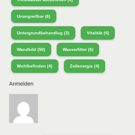
Unangreifbar
(6)
Untergrundbehandlug
(3)
Vitalität
(4)
Wandbild
(50)
Wasserfilter
(6)
Wohlbefinden
(4)
Zellenergie
(4)
Anmelden
Bitte anmelden, um die Website zu besuchen.