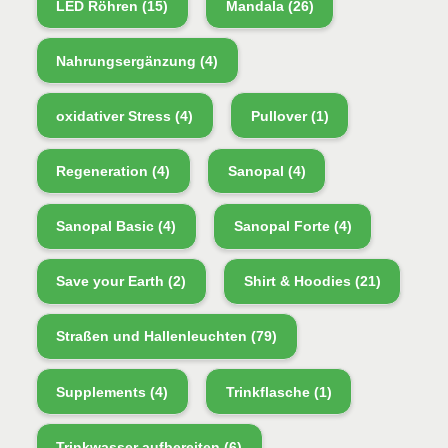
LED Röhren
(15)
Mandala
(26)
Nahrungsergänzung
(4)
oxidativer Stress
(4)
Pullover
(1)
Regeneration
(4)
Sanopal
(4)
Sanopal Basic
(4)
Sanopal Forte
(4)
Save your Earth
(2)
Shirt & Hoodies
(21)
Straßen und Hallenleuchten
(79)
Supplements
(4)
Trinkflasche
(1)
Trinkwasser aufbereiten
(6)