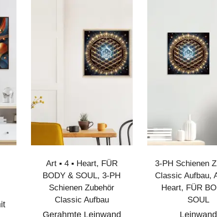
Art ▪︎ 4 ▪︎ Heart
,
FÜR
3-PH Schienen Z
BODY & SOUL
,
3-PH
Classic Aufbau
,
A
Schienen Zubehör
Heart
,
FÜR BO
Classic Aufbau
SOUL
it
Gerahmte Leinwand
Leinwand