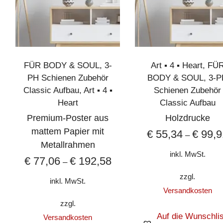
FÜR BODY & SOUL
,
3-
Art ▪︎ 4 ▪︎ Heart
,
FÜ
PH Schienen Zubehör
BODY & SOUL
,
3-P
Classic Aufbau
,
Art ▪︎ 4 ▪︎
Schienen Zubehör
Heart
Classic Aufbau
Premium-Poster aus
Holzdrucke
mattem Papier mit
€
55,34
€
99,9
–
Metallrahmen
inkl. MwSt.
€
77,06
€
192,58
–
zzgl.
inkl. MwSt.
Versandkosten
zzgl.
Auf die Wunschlis
Versandkosten