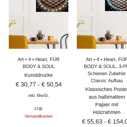
Art ▪︎ 4 ▪︎ Heart
,
FÜR
Art ▪︎ 4 ▪︎ Heart
,
FÜ
BODY & SOUL
BODY & SOUL
,
3-P
Schienen Zubehör
Kunstdrucke
Classic Aufbau
€
30,77
€
50,54
–
Klassisches Poste
inkl. MwSt.
aus halbmattem
Papier mit
zzgl.
Holzrahmen
Versandkosten
€
55,63
€
154,
–