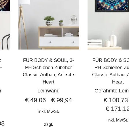
R
FÜR BODY & SOUL
,
3-
FÜR BODY & S
H
PH Schienen Zubehör
PH Schienen Zu
Classic Aufbau
,
Art ▪︎ 4 ▪︎
Classic Aufbau
,
A
Heart
Heart
r
Leinwand
Gerahmte Lei
€
49,06
€
99,94
€
100,73
–
€
171,1
inkl. MwSt.
inkl. MwSt.
08
zzgl.