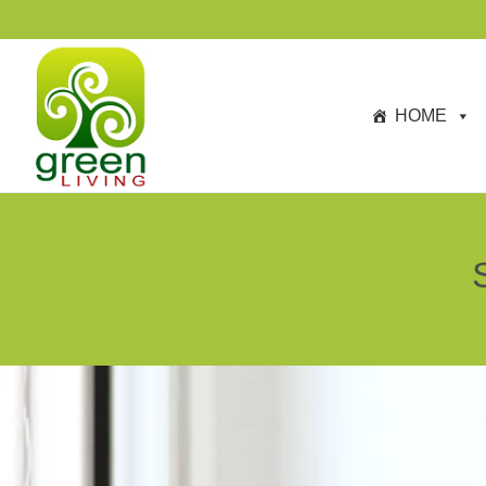
s
p
ri
n
HOME
g
e
n