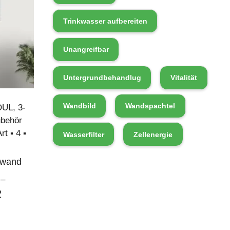
Trinkwasser aufbereiten
Unangreifbar
Untergrundbehandlug
Vitalität
Wandbild
Wandspachtel
OUL
,
3-
behör
rt ▪︎ 4 ▪︎
Wasserfilter
Zellenergie
nwand
–
2