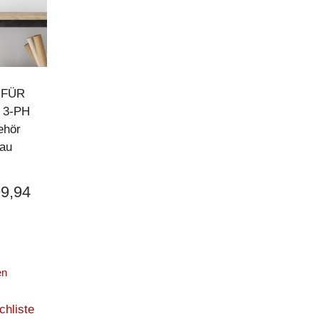
,
FÜR
,
3-PH
ehör
bau
9,94
en
chliste