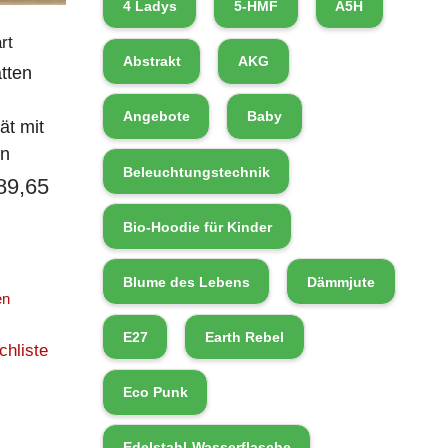
4 Ladys
5-HMF
A5H
art
Abstrakt
AKG
tten
Angebote
Baby
ät mit
en
Beleuchtungstechnik
89,65
Bio-Hoodie für Kinder
Blume des Lebens
Dämmjute
en
E27
Earth Rebel
chliste
Eco Punk
Edelstahl-Wasserflasche