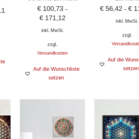
€
100,73
€
56,42
€
1
–
–
11
€
171,12
inkl. MwSt.
inkl. MwSt.
zzgl.
Versandkost
zzgl.
Versandkosten
Auf die Wuns
te
setzen
Auf die Wunschliste
setzen