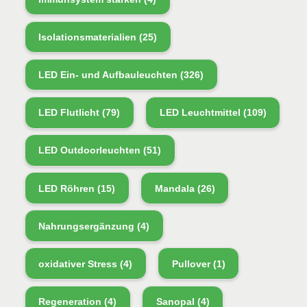
Isolationsmaterialien
(25)
LED Ein- und Aufbauleuchten
(326)
LED Flutlicht
(79)
LED Leuchtmittel
(109)
LED Outdoorleuchten
(51)
LED Röhren
(15)
Mandala
(26)
Nahrungsergänzung
(4)
oxidativer Stress
(4)
Pullover
(1)
Regeneration
(4)
Sanopal
(4)