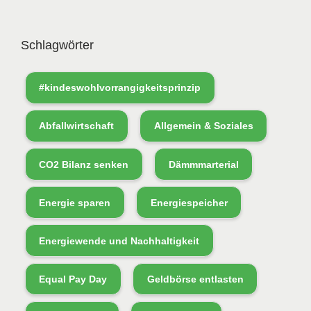
Schlagwörter
#kindeswohlvorrangigkeitsprinzip
Abfallwirtschaft
Allgemein & Soziales
CO2 Bilanz senken
Dämmmarterial
Energie sparen
Energiespeicher
Energiewende und Nachhaltigkeit
Equal Pay Day
Geldbörse entlasten