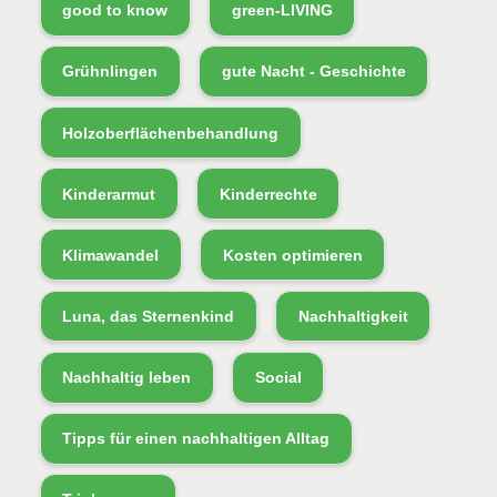
good to know
green-LIVING
Grühnlingen
gute Nacht - Geschichte
Holzoberflächenbehandlung
Kinderarmut
Kinderrechte
Klimawandel
Kosten optimieren
Luna, das Sternenkind
Nachhaltigkeit
Nachhaltig leben
Social
Tipps für einen nachhaltigen Alltag