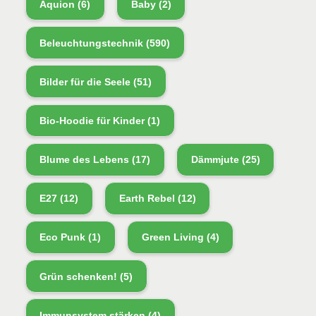
Aquion
(6)
Baby
(2)
Beleuchtungstechnik
(590)
Bilder für die Seele
(51)
Bio-Hoodie für Kinder
(1)
Blume des Lebens
(17)
Dämmjute
(25)
E27
(12)
Earth Rebel
(12)
Eco Punk
(1)
Green Living
(4)
Grün schenken!
(5)
Immunsystem stärken
(4)