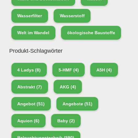
Wasserfilter
Wasserstoff
Welt im Wandel
ökologische Baustoffe
Produkt-Schlagwörter
4 Ladys
(8)
5-HMF
(4)
A5H
(4)
Abstrakt
(7)
AKG
(4)
Angebot
(51)
Angebote
(51)
Aquion
(6)
Baby
(2)
Beleuchtungstechnik
(590)