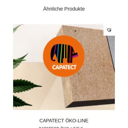
•
mit klassischer Bindefaser
Ähnliche Produkte
•
diffusionsoffen
•
ANWENDUNGSGEBIETE:
•
Fassadendämmung
Stärke:
12 cm
Inhalt/Menge:
7.20 m²
Aufgrund des hohen Volumens müssen die
Transportkosten für Dämmmaterialien separat
angefragt werden und sind im Bestellpreis nicht
enthalten.
CAPATECT ÖKO-LINE