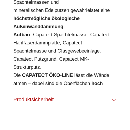
Spachtelmassen und
mineralischen Edelputzen gewährleistet eine
höchstmögliche ökologische
Außenwanddämmung
.
Aufbau:
Capatect Spachtelmasse, Capatect
Hanffaserdämmplatte, Capatect
Spachtelmasse und Glasgewebeeinlage,
Capatect Putzgrund, Capatect MK-
Strukturputz.
Die
CAPATECT ÖKO-LINE
lässt die Wände
atmen – dabei sind die Oberflächen
hoch
schlagfest
.
Produktsicherheit
Das macht die Fassade weniger anfällig bei
Hagel oder bei temperamentvollen Kindern.
Der innovative Dämmstoff verbessert den
Schallschutz
der Außenwände wesentlich.