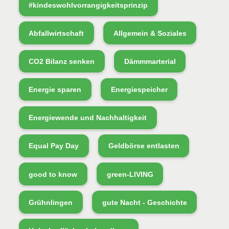
#kindeswohlvorrangigkeitsprinzip
Abfallwirtschaft
Allgemein & Soziales
CO2 Bilanz senken
Dämmmarterial
Energie sparen
Energiespeicher
Energiewende und Nachhaltigkeit
Equal Pay Day
Geldbörse entlasten
good to know
green-LIVING
Grühnlingen
gute Nacht - Geschichte