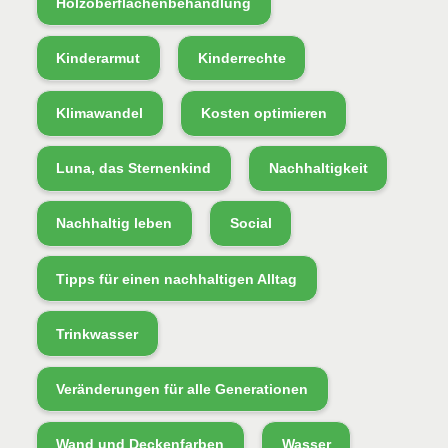
Holzoberflächenbehandlung
Kinderarmut
Kinderrechte
Klimawandel
Kosten optimieren
Luna, das Sternenkind
Nachhaltigkeit
Nachhaltig leben
Social
Tipps für einen nachhaltigen Alltag
Trinkwasser
Veränderungen für alle Generationen
Wand und Deckenfarben
Wasser