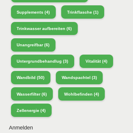
Supplements
(4)
Trinkflasche
(1)
Trinkwasser aufbereiten
(6)
Unangreifbar
(6)
Untergrundbehandlug
(3)
Vitalität
(4)
Wandbild
(50)
Wandspachtel
(3)
Wasserfilter
(6)
Wohlbefinden
(4)
Zellenergie
(4)
Anmelden