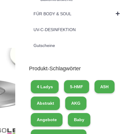
FÜR BODY & SOUL
UV-C-DESINFEKTION
Gutscheine
Produkt-Schlagwörter
4 Ladys
5-HMF
A5H
Abstrakt
AKG
Angebote
Baby