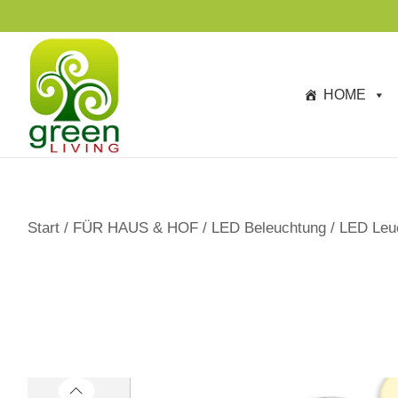
s
p
ri
n
HOME
g
e
n
Start
/
FÜR HAUS & HOF
/
LED Beleuchtung
/
LED Leuc