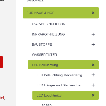
SANOPAL®
FÜR HAUS & HOF
UV-C-DESINFEKTION
INFRAROT-HEIZUNG
BAUSTOFFE
WASSERFILTER
LED Beleuchtung
LED Beleuchtung steckerfertig
LED Hänge- und Stehleuchten
LED Leuchtmittel
tel
,
PAR30