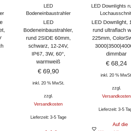
LED
LED Downlights r
er
Bodeneinbaustrahler
Lochausschnit
te
LED
LED Downlight, 
et,
Bodeneinbaustrahler,
rund ultraflach 
V
rund 2SIDE 60mm,
225mm, ColorSw
ch
schwarz, 12-24V,
3000|3500|400
IP67, 3W, 60°,
dimmbar
warmweiß
€
68,24
€
69,90
inkl. 20 % MwSt
inkl. 20 % MwSt.
zzgl.
zzgl.
Versandkosten
Versandkosten
Lieferzeit:
3-5 Ta
Lieferzeit:
3-5 Tage
Auf die