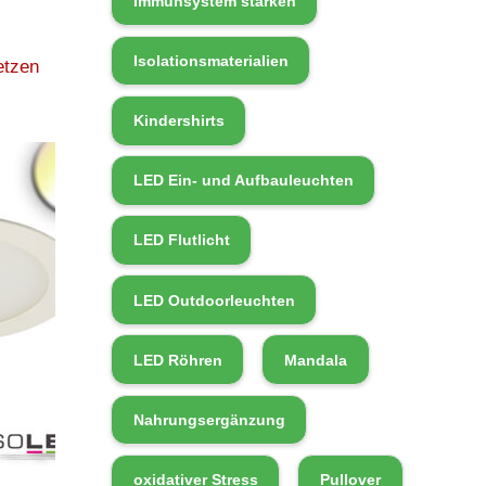
Immunsystem stärken
Isolationsmaterialien
etzen
Kindershirts
LED Ein- und Aufbauleuchten
LED Flutlicht
LED Outdoorleuchten
LED Röhren
Mandala
Nahrungsergänzung
oxidativer Stress
Pullover