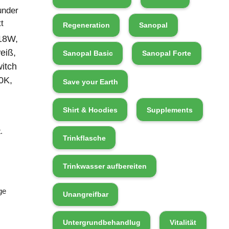
under
t
Regeneration
Sanopal
18W,
weiß,
Sanopal Basic
Sanopal Forte
itch
0K,
Save your Earth
Shirt & Hoodies
Supplements
.
Trinkflasche
Trinkwasser aufbereiten
ge
Unangreifbar
Untergrundbehandlug
Vitalität