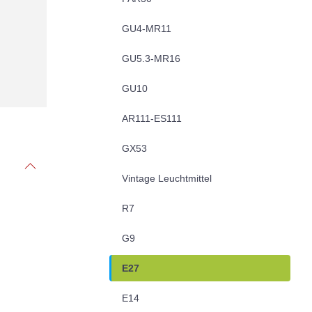
GU4-MR11
GU5.3-MR16
GU10
AR111-ES111
GX53
Vintage Leuchtmittel
R7
G9
E27
E14