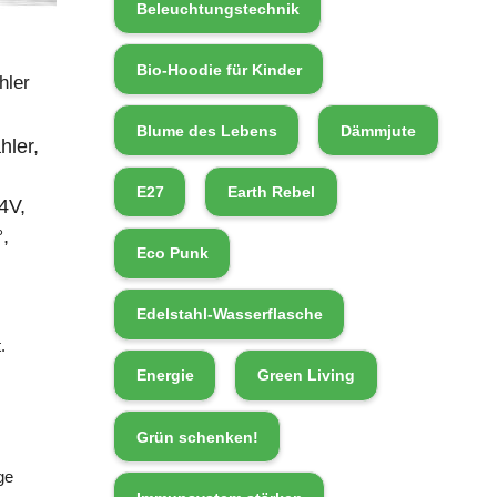
Beleuchtungstechnik
Bio-Hoodie für Kinder
hler
Blume des Lebens
Dämmjute
hler,
E27
Earth Rebel
4V,
,
Eco Punk
Edelstahl-Wasserflasche
.
Energie
Green Living
Grün schenken!
ge