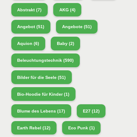
Abstrakt
(7)
AKG
(4)
Angebot
(51)
Angebote
(51)
Aquion
(6)
Baby
(2)
Beleuchtungstechnik
(590)
Bilder für die Seele
(51)
Bio-Hoodie für Kinder
(1)
Blume des Lebens
(17)
E27
(12)
Earth Rebel
(12)
Eco Punk
(1)