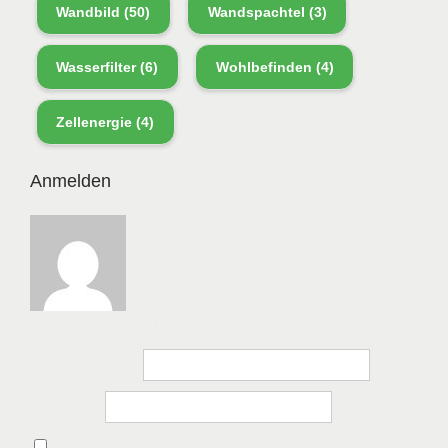
Wandbild
(50)
Wandspachtel
(3)
Wasserfilter
(6)
Wohlbefinden
(4)
Zellenergie
(4)
Anmelden
Bitte anmelden, um die Website zu besuchen.
Benutzername
Passwort
Angemeldet bleiben