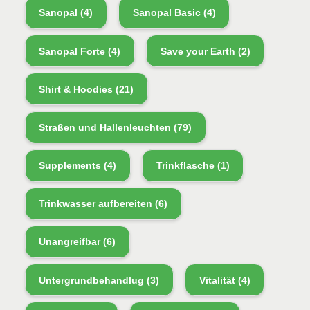
Sanopal
(4)
Sanopal Basic
(4)
Sanopal Forte
(4)
Save your Earth
(2)
Shirt & Hoodies
(21)
Straßen und Hallenleuchten
(79)
Supplements
(4)
Trinkflasche
(1)
Trinkwasser aufbereiten
(6)
Unangreifbar
(6)
Untergrundbehandlug
(3)
Vitalität
(4)