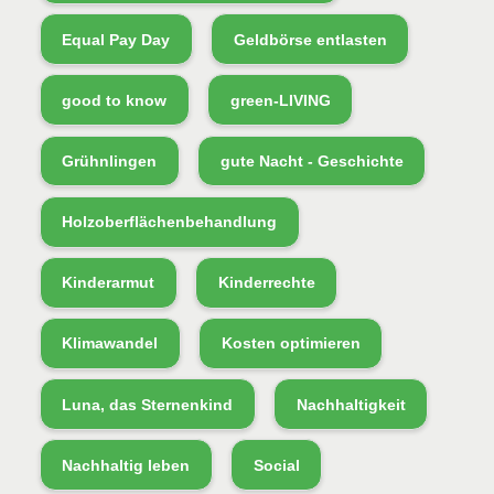
Equal Pay Day
Geldbörse entlasten
good to know
green-LIVING
Grühnlingen
gute Nacht - Geschichte
Holzoberflächenbehandlung
Kinderarmut
Kinderrechte
Klimawandel
Kosten optimieren
Luna, das Sternenkind
Nachhaltigkeit
Nachhaltig leben
Social