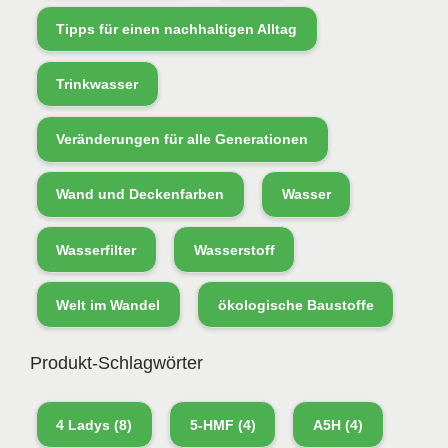
Tipps für einen nachhaltigen Alltag
Trinkwasser
Veränderungen für alle Generationen
Wand und Deckenfarben
Wasser
Wasserfilter
Wasserstoff
Welt im Wandel
ökologische Baustoffe
Produkt-Schlagwörter
4 Ladys
(8)
5-HMF
(4)
A5H
(4)