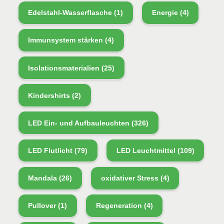
Edelstahl-Wasserflasche
(1)
Energie
(4)
Immunsystem stärken
(4)
Isolationsmaterialien
(25)
Kindershirts
(2)
LED Ein- und Aufbauleuchten
(326)
LED Flutlicht
(79)
LED Leuchtmittel
(109)
Mandala
(26)
oxidativer Stress
(4)
Pullover
(1)
Regeneration
(4)