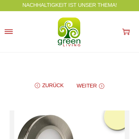
s
NACHHALTIGKEIT IST UNSER THEMA!
p
ri
n
g
e
n
ZURÜCK
WEITER