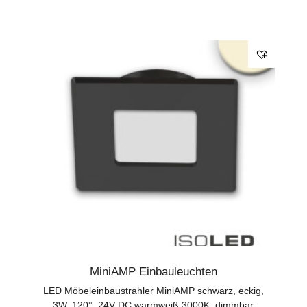
MiniAMP Einbauleuchten
LED Möbeleinbaustrahler MiniAMP schwarz, eckig,
3W, 120°, 24V DC warmweiß 3000K, dimmbar