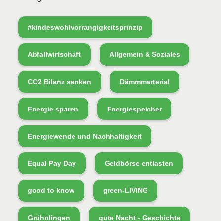
#kindeswohlvorrangigkeitsprinzip
Abfallwirtschaft
Allgemein & Soziales
CO2 Bilanz senken
Dämmmarterial
Energie sparen
Energiespeicher
Energiewende und Nachhaltigkeit
Equal Pay Day
Geldbörse entlasten
good to know
green-LIVING
Grühnlingen
gute Nacht - Geschichte