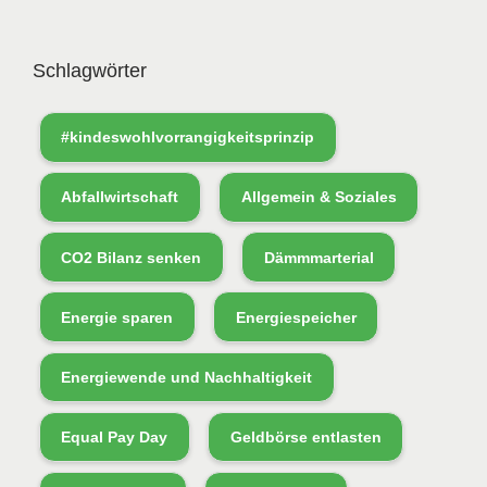
Schlagwörter
#kindeswohlvorrangigkeitsprinzip
Abfallwirtschaft
Allgemein & Soziales
CO2 Bilanz senken
Dämmmarterial
Energie sparen
Energiespeicher
Energiewende und Nachhaltigkeit
Equal Pay Day
Geldbörse entlasten