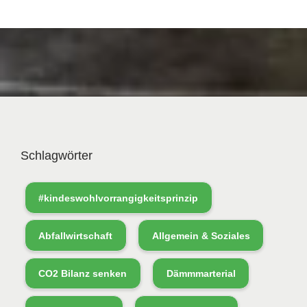
Schlagwörter
#kindeswohlvorrangigkeitsprinzip
Abfallwirtschaft
Allgemein & Soziales
CO2 Bilanz senken
Dämmmarterial