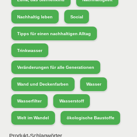
Nachhaltig leben
Social
Tipps für einen nachhaltigen Alltag
Trinkwasser
Veränderungen für alle Generationen
Wand und Deckenfarben
Wasser
Wasserfilter
Wasserstoff
Welt im Wandel
ökologische Baustoffe
Produkt-Schlagwörter