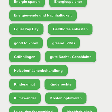
Energie sparen
Energiespeicher
Energiewende und Nachhaltigkeit
Equal Pay Day
Geldbörse entlasten
good to know
green-LIVING
Grühnlingen
gute Nacht - Geschichte
Holzoberflächenbehandlung
Kinderarmut
Kinderrechte
Klimawandel
Kosten optimieren
Luna, das Sternenkind
Nachhaltigkeit