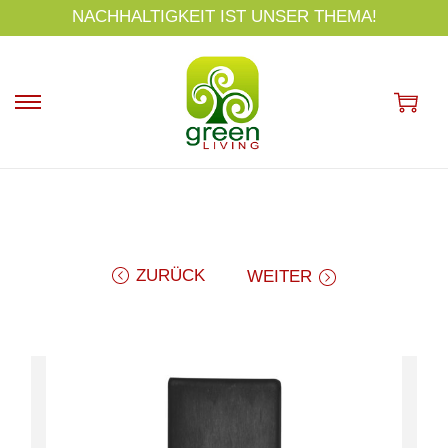
s
NACHHALTIGKEIT IST UNSER THEMA!
p
ri
n
g
e
n
ZURÜCK
WEITER