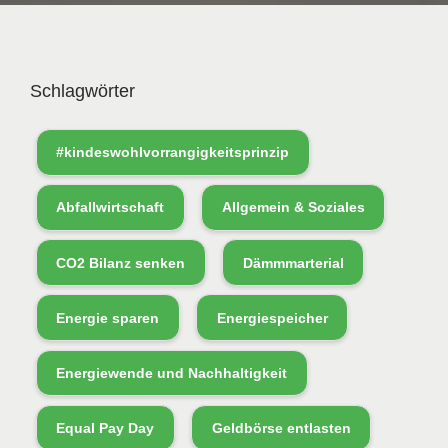
Schlagwörter
#kindeswohlvorrangigkeitsprinzip
Abfallwirtschaft
Allgemein & Soziales
CO2 Bilanz senken
Dämmmarterial
Energie sparen
Energiespeicher
Energiewende und Nachhaltigkeit
Equal Pay Day
Geldbörse entlasten