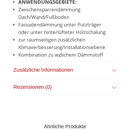
ANWENDUNGSGEBIETE:
Zwischensparrendämmung
Dach/Wand/Fußboden
Fassadendämmung unter Putzträger
oder unter hinterlüfteter Holzschalung
zur raumseitigen zusätzlichen
Klimaverbesserung/Installationsebene
Kombination zu jeglichem Dämmstoff
Standardgröße: 1200 x 600 mm
Zusätzliche Informationen
Ab 10 Paketen in einer Stärke kann man –
ohne Aufpreis – eine
beliebige
Rezensionen (0)
Breite
zwischen 40cm und
120cm
wünschen
.
Ähnliche Produkte