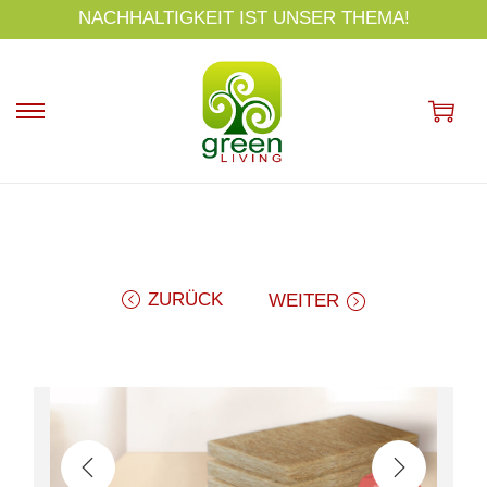
s
NACHHALTIGKEIT IST UNSER THEMA!
p
ri
n
g
e
n
ZURÜCK
WEITER