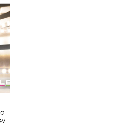
RO
24V