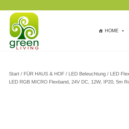
s
p
ri
n
HOME
g
e
n
Start
/
FÜR HAUS & HOF
/
LED Beleuchtung
/
LED Flex
LED RGB MICRO Flexband, 24V DC, 12W, IP20, 5m Ro