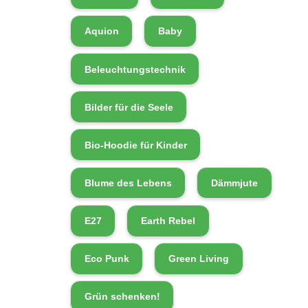
Aquion
Baby
Beleuchtungstechnik
Bilder für die Seele
Bio-Hoodie für Kinder
Blume des Lebens
Dämmjute
E27
Earth Rebel
Eco Punk
Green Living
Grün schenken!