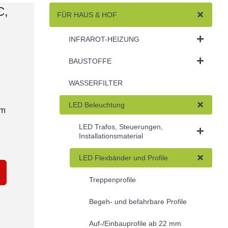
C,
FÜR HAUS & HOF
INFRAROT-HEIZUNG
BAUSTOFFE
WASSERFILTER
LED Beleuchtung
5m
LED Trafos, Steuerungen,
Installationsmaterial
LED Flexbänder und Profile
Treppenprofile
Begeh- und befahrbare Profile
Auf-/Einbauprofile ab 22 mm