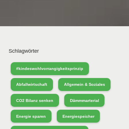
Schlagwörter
#kindeswohlvorrangigkeitsprinzip
Abfallwirtschaft
Allgemein & Soziales
CO2 Bilanz senken
Dämmmarterial
Energie sparen
Energiespeicher