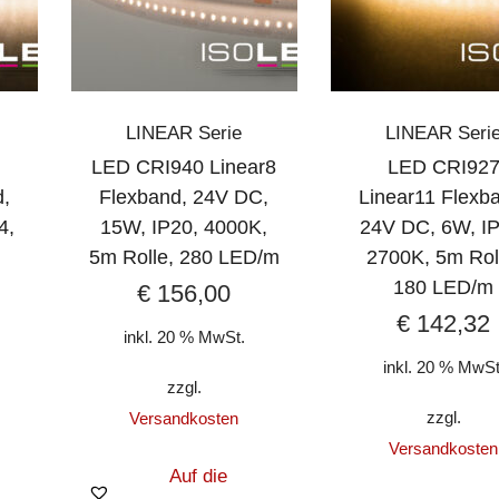
LINEAR Serie
LINEAR Seri
LED CRI940 Linear8
LED CRI92
d,
Flexband, 24V DC,
Linear11 Flexb
4,
15W, IP20, 4000K,
24V DC, 6W, IP
,
5m Rolle, 280 LED/m
2700K, 5m Rol
180 LED/m
€
156,00
€
142,32
inkl. 20 % MwSt.
inkl. 20 % MwSt
zzgl.
zzgl.
Versandkosten
Versandkosten
Auf die