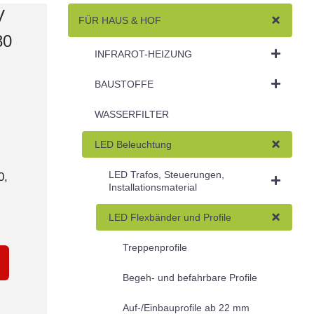
V
FÜR HAUS & HOF
80
INFRAROT-HEIZUNG
BAUSTOFFE
WASSERFILTER
LED Beleuchtung
LED Trafos, Steuerungen,
0,
Installationsmaterial
LED Flexbänder und Profile
Treppenprofile
Begeh- und befahrbare Profile
Auf-/Einbauprofile ab 22 mm