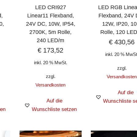
LED CRI927
LED RGB Linea
d,
Linear11 Flexband,
Flexband, 24V 
0,
24V DC, 10W, IP54,
12W, IP20, 1
,
2700K, 5m Rolle,
Rolle, 120 LE
240 LED/m
€
430,56
€
173,52
inkl. 20 % MwSt
inkl. 20 % MwSt.
zzgl.
zzgl.
Versandkosten
Versandkosten
Auf die
Auf die
Wunschliste s
zen
Wunschliste setzen