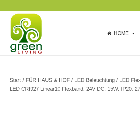
s
p
ri
n
HOME
g
e
n
Start
/
FÜR HAUS & HOF
/
LED Beleuchtung
/
LED Flex
LED CRI927 Linear10 Flexband, 24V DC, 15W, IP20, 2