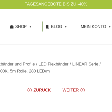
TAGESANGEBOTE BIS ZU -40%
SHOP
BLOG
MEIN KONTO
bänder und Profile
/
LED Flexbänder
/
LINEAR Serie
/
700K, 5m Rolle, 280 LED/m
ZURÜCK
WEITER