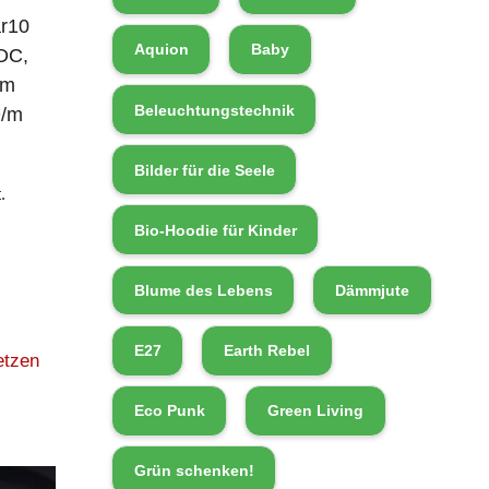
r10
Aquion
Baby
DC,
0m
Beleuchtungstechnik
D/m
Bilder für die Seele
.
Bio-Hoodie für Kinder
Blume des Lebens
Dämmjute
E27
Earth Rebel
etzen
Eco Punk
Green Living
Grün schenken!