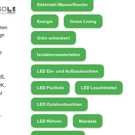
Edelstahl-Wasserflasche
Energie
Green Living
ten
gn
Grün schenken!
e
Isolationsmaterialien
LED Ein- und Aufbauleuchten
ß,
K,
LED Flutlicht
LED Leuchtmittel
r
LED Outdoorleuchten
.
LED Röhren
Mandala