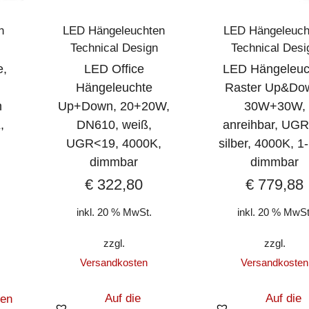
n
LED Hängeleuchten
LED Hängeleuch
Technical Design
Technical Desi
e,
LED Office
LED Hängeleuc
,
Hängeleuchte
Raster Up&Do
h
Up+Down, 20+20W,
30W+30W,
,
DN610, weiß,
anreihbar, UGR
UGR<19, 4000K,
silber, 4000K, 1
dimmbar
dimmbar
€
322,80
€
779,88
inkl. 20 % MwSt.
inkl. 20 % MwSt
zzgl.
zzgl.
Versandkosten
Versandkosten
Auf die
Auf die
zen