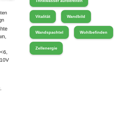
Trinkwasser aufbereiten
ten
Vitalität
Wandbild
gn
hte
Wandspachtel
Wohlbefinden
wn,
Zellenergie
<6,
-10V
.