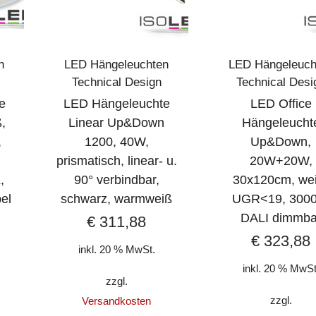
n
LED Hängeleuchten
LED Hängeleuch
Technical Design
Technical Desi
e
LED Hängeleuchte
LED Office
,
Linear Up&Down
Hängeleucht
,
1200, 40W,
Up&Down,
prismatisch, linear- u.
20W+20W,
,
90° verbindbar,
30x120cm, wei
el
schwarz, warmweiß
UGR<19, 3000
DALI dimmba
€
311,88
€
323,88
inkl. 20 % MwSt.
inkl. 20 % MwSt
zzgl.
zzgl.
Versandkosten