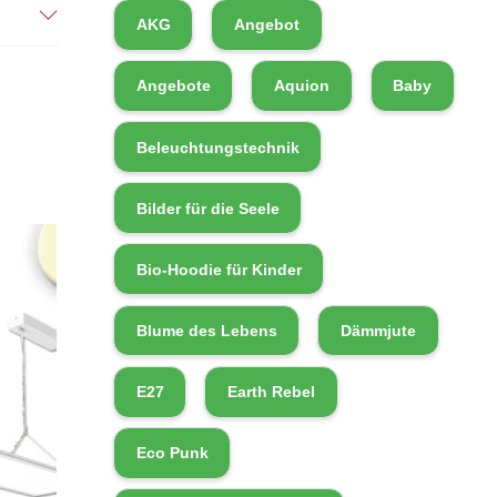
AKG
Angebot
Angebote
Aquion
Baby
Beleuchtungstechnik
Bilder für die Seele
Bio-Hoodie für Kinder
Blume des Lebens
Dämmjute
E27
Earth Rebel
Eco Punk