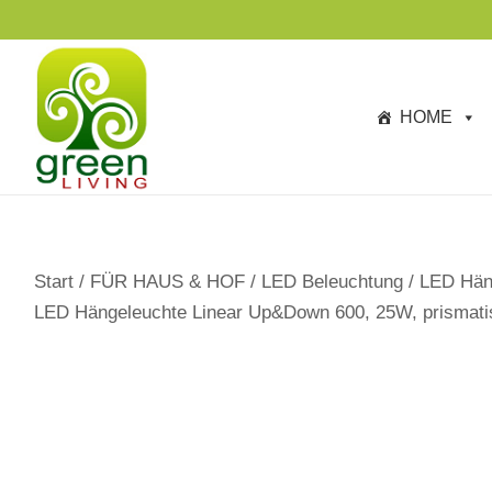
s
p
ri
n
HOME
g
e
n
Start
/
FÜR HAUS & HOF
/
LED Beleuchtung
/
LED Hän
LED Hängeleuchte Linear Up&Down 600, 25W, prismatisc