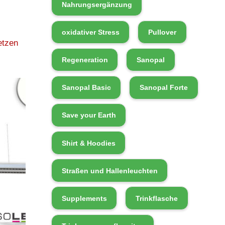
Nahrungsergänzung
oxidativer Stress
Pullover
etzen
Regeneration
Sanopal
Sanopal Basic
Sanopal Forte
Save your Earth
Shirt & Hoodies
Straßen und Hallenleuchten
Supplements
Trinkflasche