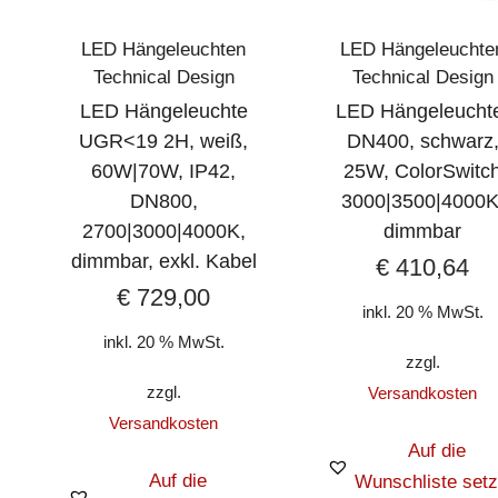
LED Hängeleuchten
LED Hängeleuchte
Technical Design
Technical Design
LED Hängeleuchte
LED Hängeleucht
UGR<19 2H, weiß,
DN400, schwarz
60W|70W, IP42,
25W, ColorSwitc
DN800,
3000|3500|4000K
2700|3000|4000K,
dimmbar
dimmbar, exkl. Kabel
€
410,64
€
729,00
inkl. 20 % MwSt.
inkl. 20 % MwSt.
zzgl.
zzgl.
Versandkosten
Versandkosten
Auf die
Auf die
Wunschliste set