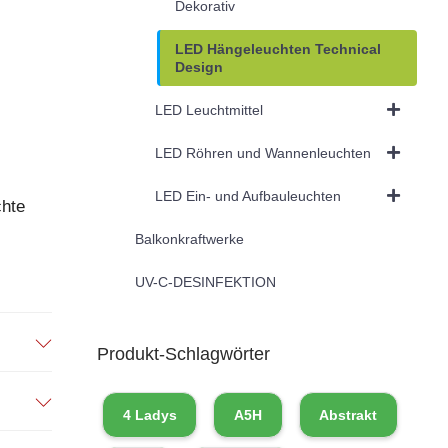
Dekorativ
LED Hängeleuchten Technical
Design
LED Leuchtmittel
LED Röhren und Wannenleuchten
LED Ein- und Aufbauleuchten
chte
Balkonkraftwerke
UV-C-DESINFEKTION
Produkt-Schlagwörter
4 Ladys
A5H
Abstrakt