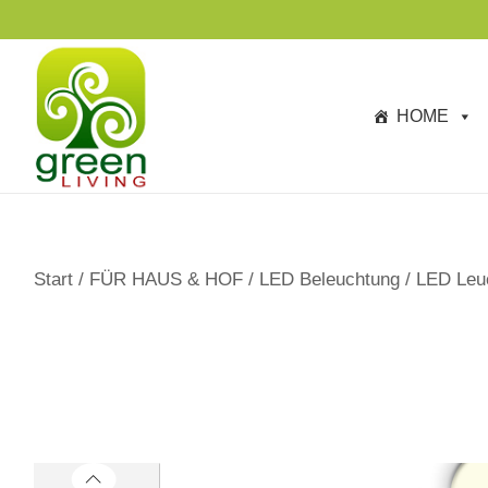
s
p
ri
n
HOME
g
e
n
Start
/
FÜR HAUS & HOF
/
LED Beleuchtung
/
LED Leuc