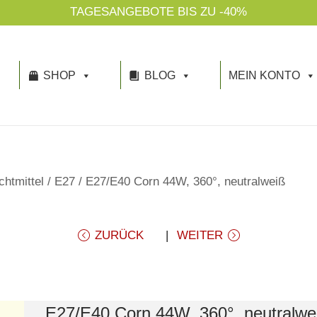
TAGESANGEBOTE BIS ZU -40%
SHOP
BLOG
MEIN KONTO
htmittel
/
E27
/
E27/E40 Corn 44W, 360°, neutralweiß
ZURÜCK
WEITER
E27/E40 Corn 44W, 360°, neutralwe