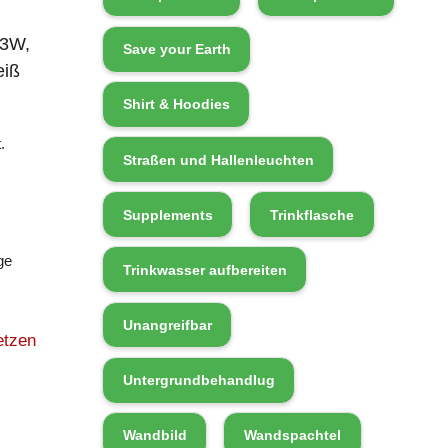
23W,
Save your Earth
eiß
Shirt & Hoodies
.
Straßen und Hallenleuchten
Supplements
Trinkflasche
ge
Trinkwasser aufbereiten
Unangreifbar
etzen
Untergrundbehandlug
Wandbild
Wandspachtel