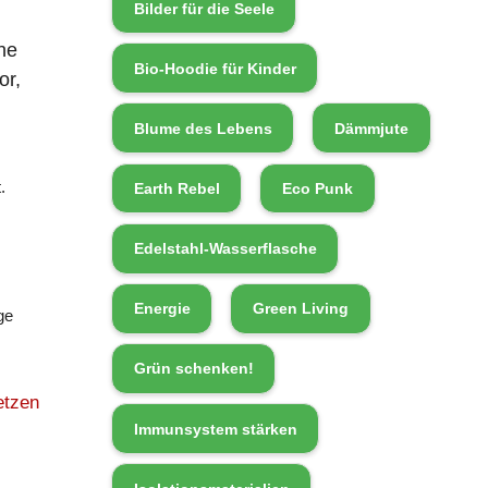
Bilder für die Seele
ne
Bio-Hoodie für Kinder
or,
Blume des Lebens
Dämmjute
.
Earth Rebel
Eco Punk
Edelstahl-Wasserflasche
Energie
Green Living
ge
Grün schenken!
etzen
Immunsystem stärken