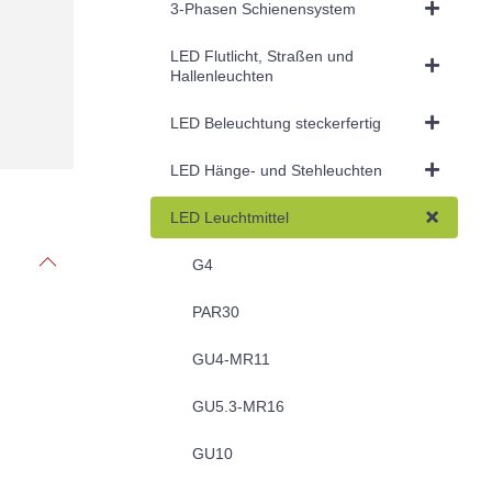
3-Phasen Schienensystem
LED Flutlicht, Straßen und
Hallenleuchten
LED Beleuchtung steckerfertig
LED Hänge- und Stehleuchten
LED Leuchtmittel
G4
PAR30
GU4-MR11
GU5.3-MR16
GU10