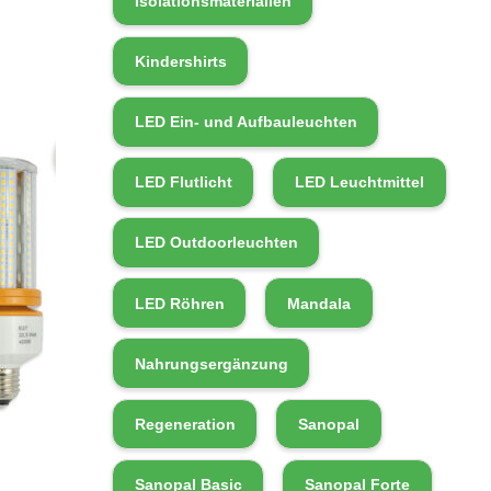
Isolationsmaterialien
Kindershirts
LED Ein- und Aufbauleuchten
LED Flutlicht
LED Leuchtmittel
LED Outdoorleuchten
LED Röhren
Mandala
Nahrungsergänzung
Regeneration
Sanopal
Sanopal Basic
Sanopal Forte