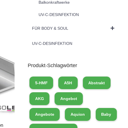
Balkonkraftwerke
UV-C-DESINFEKTION
FÜR BODY & SOUL
UV-C-DESINFEKTION
Produkt-Schlagwörter
5-HMF
A5H
Abstrakt
AKG
Angebot
Angebote
Aquion
Baby
en