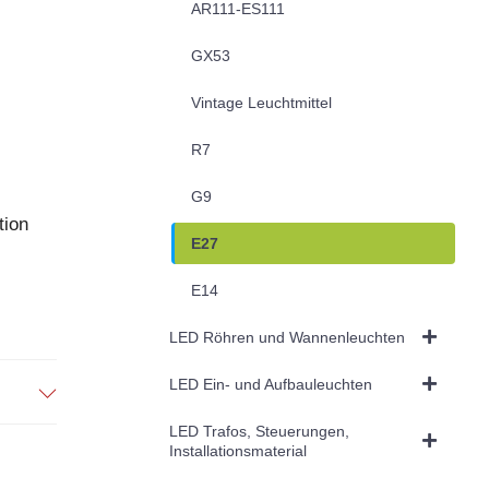
AR111-ES111
GX53
Vintage Leuchtmittel
R7
G9
tion
E27
E14
LED Röhren und Wannenleuchten
LED Ein- und Aufbauleuchten
LED Trafos, Steuerungen,
Installationsmaterial