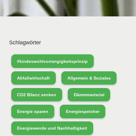
Schlagwörter
#kindeswohlvorrangigkeitsprinzip
Abfallwirtschaft
Allgemein & Soziales
CO2 Bilanz senken
Dämmmarterial
Energie sparen
Energiespeicher
Energiewende und Nachhaltigkeit