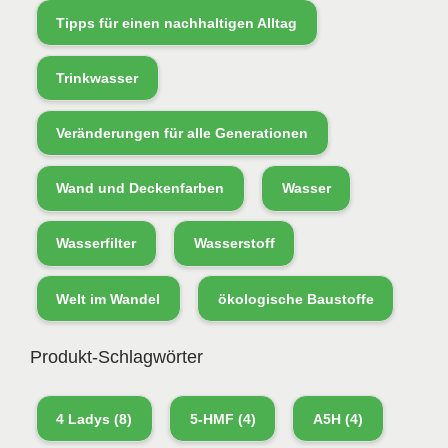
Tipps für einen nachhaltigen Alltag
Trinkwasser
Veränderungen für alle Generationen
Wand und Deckenfarben
Wasser
Wasserfilter
Wasserstoff
Welt im Wandel
ökologische Baustoffe
Produkt-Schlagwörter
4 Ladys
(8)
5-HMF
(4)
A5H
(4)