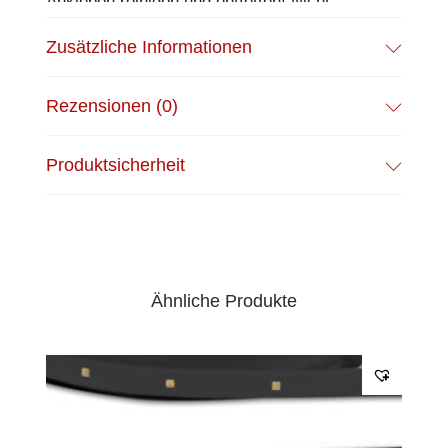
Ankleben reinigen und entfetten! Nicht
wieder ablösen! | Silikon Verguss |
Zusätzliche Informationen
Anschlusskabel einseitig mit maleAMP,
Aderquerschnitt 0,5mm²
Rezensionen (0)
EPREL Datenblatt:
Datenblatt
Produktsicherheit
Ähnliche Produkte