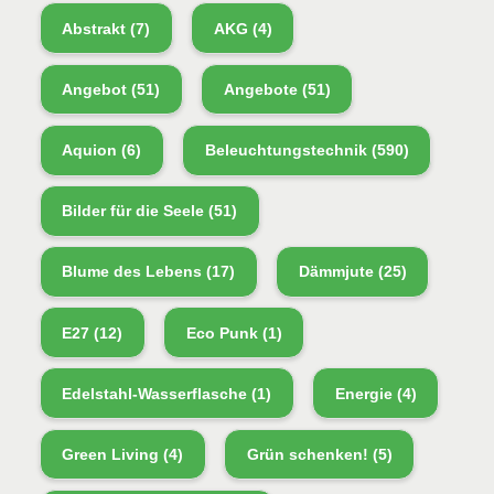
Abstrakt
(7)
AKG
(4)
Angebot
(51)
Angebote
(51)
Aquion
(6)
Beleuchtungstechnik
(590)
Bilder für die Seele
(51)
Blume des Lebens
(17)
Dämmjute
(25)
E27
(12)
Eco Punk
(1)
Edelstahl-Wasserflasche
(1)
Energie
(4)
Green Living
(4)
Grün schenken!
(5)