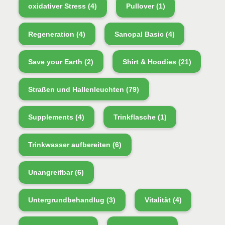
oxidativer Stress
(4)
Pullover
(1)
Regeneration
(4)
Sanopal Basic
(4)
Save your Earth
(2)
Shirt & Hoodies
(21)
Straßen und Hallenleuchten
(79)
Supplements
(4)
Trinkflasche
(1)
Trinkwasser aufbereiten
(6)
Unangreifbar
(6)
Untergrundbehandlug
(3)
Vitalität
(4)