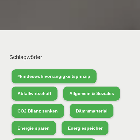
Schlagwörter
#kindeswohlvorrangigkeitsprinzip
Abfallwirtschaft
Allgemein & Soziales
CO2 Bilanz senken
Dämmmarterial
Energie sparen
Energiespeicher