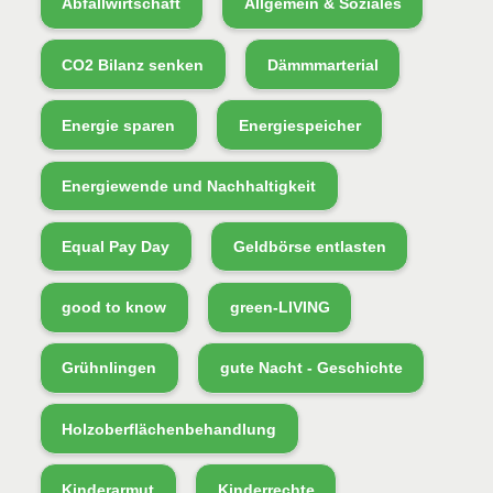
Abfallwirtschaft
Allgemein & Soziales
CO2 Bilanz senken
Dämmmarterial
Energie sparen
Energiespeicher
Energiewende und Nachhaltigkeit
Equal Pay Day
Geldbörse entlasten
good to know
green-LIVING
Grühnlingen
gute Nacht - Geschichte
Holzoberflächenbehandlung
Kinderarmut
Kinderrechte