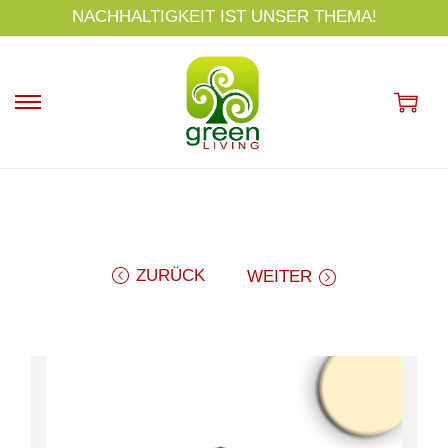
s
NACHHALTIGKEIT IST UNSER THEMA!
p
ri
n
g
e
n
ZURÜCK
WEITER