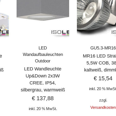
LED
GU5.3-MR16
Wandaufbauleuchten
e
MR16 LED Stra
Outdoor
5,5W COB, 38
LED Wandleuchte
iß
kaltweiß, dimm
Up&Down 2x3W
€
15,54
CREE, IP54,
inkl. 20 % MwSt
silbergrau, warmweiß
€
137,88
zzgl.
Versandkosten
inkl. 20 % MwSt.