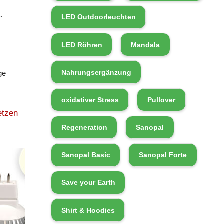
.
LED Outdoorleuchten
LED Röhren
Mandala
Nahrungsergänzung
ge
oxidativer Stress
Pullover
etzen
Regeneration
Sanopal
Sanopal Basic
Sanopal Forte
Save your Earth
Shirt & Hoodies