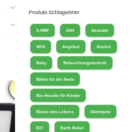
Produkt-Schlagwörter
5-HMF
A5H
Abstrakt
AKG
Angebot
Aquion
Baby
Beleuchtungstechnik
Bilder für die Seele
Bio-Hoodie für Kinder
Blume des Lebens
Dämmjute
E27
Earth Rebel