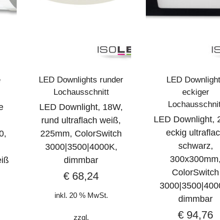
e
LED Downlights runder
LED Downligh
Lochausschnitt
eckiger
Lochausschnit
e
LED Downlight, 18W,
LED Downlight, 
rund ultraflach weiß,
eckig ultrafla
0,
225mm, ColorSwitch
schwarz,
3000|3500|4000K,
300x300mm
eiß
dimmbar
ColorSwitch
€
68,24
3000|3500|400
inkl. 20 % MwSt.
dimmbar
€
94,76
zzgl.