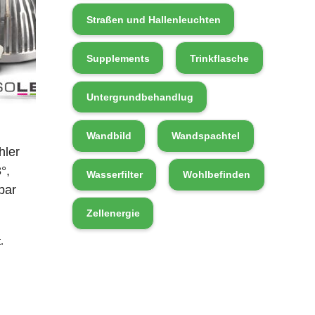
Straßen und Hallenleuchten
Supplements
Trinkflasche
Untergrundbehandlug
Wandbild
Wandspachtel
hler
°,
Wasserfilter
Wohlbefinden
bar
Zellenergie
.