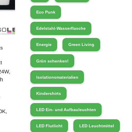
Eco Punk
Edelstahl-Wasserflasche
Energie
Green Living
ts
Grün schenken!
t
24W,
Isolationsmaterialien
ch
Kindershirts
,
LED Ein- und Aufbauleuchten
0K,
LED Flutlicht
LED Leuchtmittel