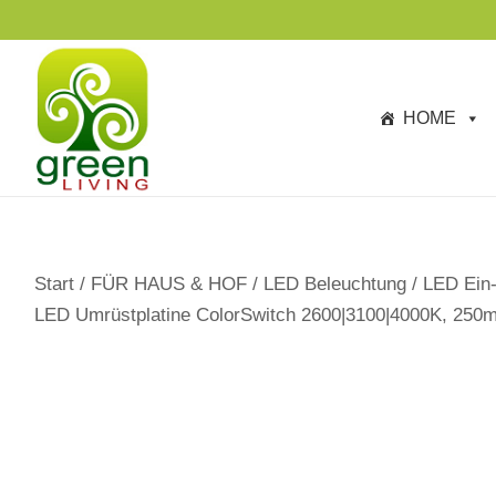
s
p
ri
n
HOME
g
e
n
Start
/
FÜR HAUS & HOF
/
LED Beleuchtung
/
LED Ein-
LED Umrüstplatine ColorSwitch 2600|3100|4000K, 250