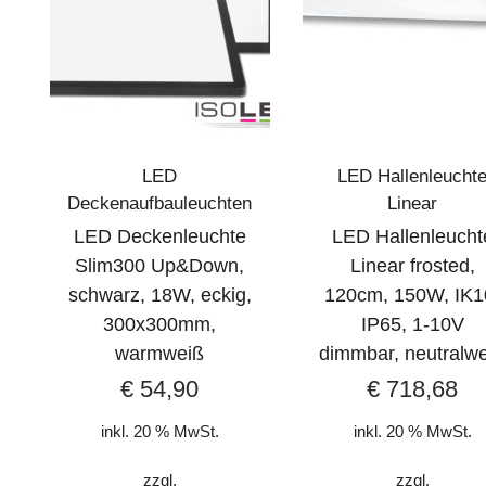
LED
LED Hallenleucht
Deckenaufbauleuchten
Linear
LED Deckenleuchte
LED Hallenleucht
Slim300 Up&Down,
Linear frosted,
schwarz, 18W, eckig,
120cm, 150W, IK1
300x300mm,
IP65, 1-10V
warmweiß
dimmbar, neutralw
€
54,90
€
718,68
inkl. 20 % MwSt.
inkl. 20 % MwSt.
zzgl.
zzgl.