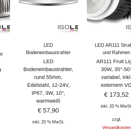
LED
LED AR111 Strah
Bodeneinbaustrahler
und Rahmen
er
LED
AR111 Fruit Li
Bodeneinbaustrahler,
30W, 35°-50
r
rund 55mm,
variabel, inkl
Edelstahl, 12-24V,
externem V
IP67, 3W, 10°,
€
173,52
warmweiß
inkl. 20 % MwSt
€
57,90
zzgl.
inkl. 20 % MwSt.
Versandkosten