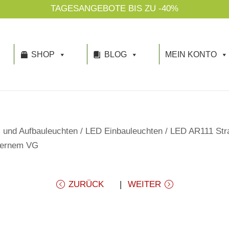
TAGESANGEBOTE BIS ZU -40%
SHOP
BLOG
MEIN KONTO
 und Aufbauleuchten
/
LED Einbauleuchten
/
LED AR111 Str
xternem VG
ZURÜCK
WEITER