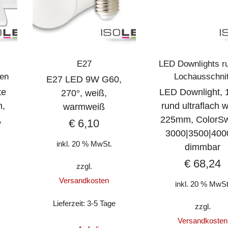
E27
LED Downlights r
ten
Lochausschnit
E27 LED 9W G60,
te
LED Downlight, 
270°, weiß,
n,
rund ultraflach 
warmweiß
,
225mm, ColorSw
€
6,10
3000|3500|400
inkl. 20 % MwSt.
dimmbar
€
68,24
zzgl.
Versandkosten
inkl. 20 % MwSt
Lieferzeit:
3-5 Tage
zzgl.
Versandkosten