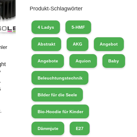
Produkt-Schlagwörter
4 Ladys
5-HMF
Abstrakt
AKG
Angebot
ler
Angebote
Aquion
Baby
ght
°
Beleuchtungstechnik
.
G
Bilder für die Seele
.
Bio-Hoodie für Kinder
Dämmjute
E27