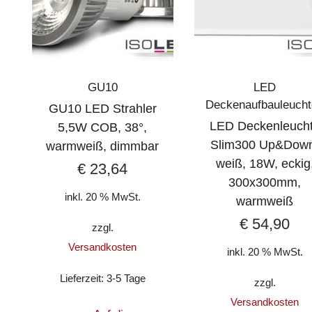
GU10
LED
Deckenaufbauleuch
GU10 LED Strahler
LED Deckenleuch
5,5W COB, 38°,
Slim300 Up&Dow
warmweiß, dimmbar
weiß, 18W, eckig
€
23,64
300x300mm,
inkl. 20 % MwSt.
warmweiß
€
54,90
zzgl.
Versandkosten
inkl. 20 % MwSt.
Lieferzeit:
3-5 Tage
zzgl.
Versandkosten