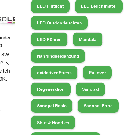
LED Flutlicht
LED Leuchtmittel
LED Outdoorleuchten
under
LED Röhren
Mandala
t
18W,
Nahrungsergänzung
weiß,
itch
oxidativer Stress
Pullover
0K,
Regeneration
Sanopal
Sanopal Basic
Sanopal Forte
.
Shirt & Hoodies