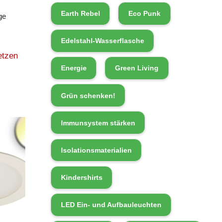
Earth Rebel
Eco Punk
ge
Edelstahl-Wasserflasche
etzen
Energie
Green Living
Grün schenken!
Immunsystem stärken
Isolationsmaterialien
Kindershirts
LED Ein- und Aufbauleuchten