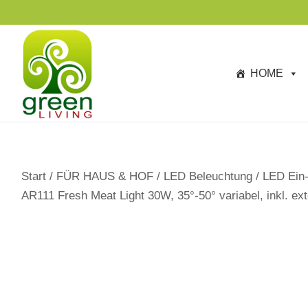
s
p
ri
n
HOME
g
e
n
Start
/
FÜR HAUS & HOF
/
LED Beleuchtung
/
LED Ein-
AR111 Fresh Meat Light 30W, 35°-50° variabel, inkl. e