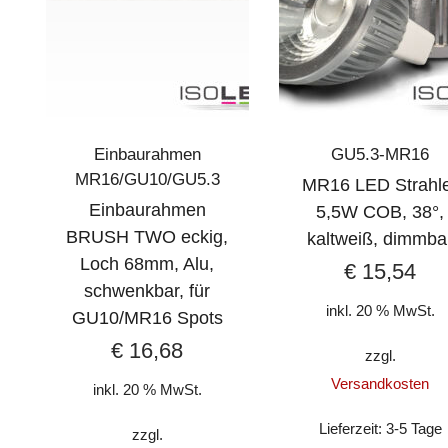
Einbaurahmen
GU5.3-MR16
MR16/GU10/GU5.3
MR16 LED Strahl
Einbaurahmen
5,5W COB, 38°,
BRUSH TWO eckig,
kaltweiß, dimmba
Loch 68mm, Alu,
€
15,54
schwenkbar, für
inkl. 20 % MwSt.
GU10/MR16 Spots
€
16,68
zzgl.
Versandkosten
inkl. 20 % MwSt.
Lieferzeit:
3-5 Tage
zzgl.