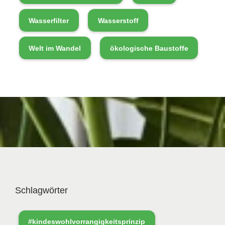
Wasserfilter
Wasserstoff
Welt im Wandel
ökologische Baustoffe
Schlagwörter
#kindeswohlvorrangigkeitsprinzip