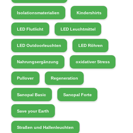
Isolationsmaterialien
Kindershirts
LED Flutlicht
LED Leuchtmittel
LED Outdoorleuchten
LED Röhren
Nahrungsergänzung
oxidativer Stress
Pullover
Regeneration
Sanopal Basic
Sanopal Forte
Save your Earth
Straßen und Hallenleuchten