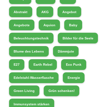
Abstrakt
AKG
Angebot
Angebote
Aquion
Baby
Beleuchtungstechnik
Bilder für die Seele
Blume des Lebens
Dämmjute
E27
Earth Rebel
Eco Punk
Edelstahl-Wasserflasche
Energie
Green Living
Grün schenken!
Immunsystem stärken