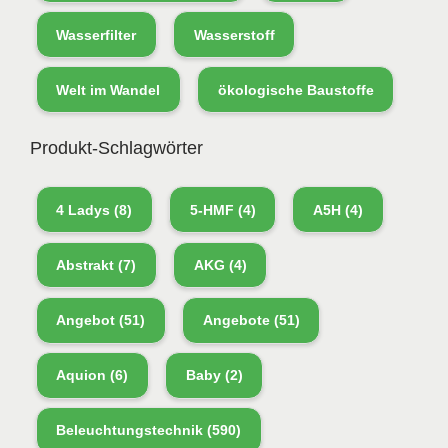
Wasserfilter
Wasserstoff
Welt im Wandel
ökologische Baustoffe
Produkt-Schlagwörter
4 Ladys
(8)
5-HMF
(4)
A5H
(4)
Abstrakt
(7)
AKG
(4)
Angebot
(51)
Angebote
(51)
Aquion
(6)
Baby
(2)
Beleuchtungstechnik
(590)