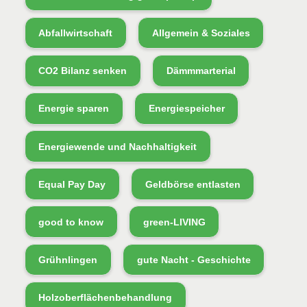
Abfallwirtschaft
Allgemein & Soziales
CO2 Bilanz senken
Dämmmarterial
Energie sparen
Energiespeicher
Energiewende und Nachhaltigkeit
Equal Pay Day
Geldbörse entlasten
good to know
green-LIVING
Grühnlingen
gute Nacht - Geschichte
Holzoberflächenbehandlung