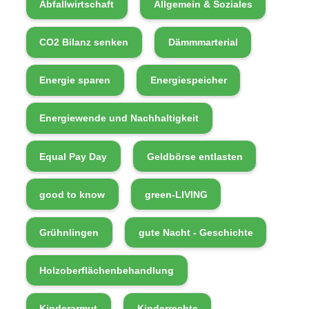
Abfallwirtschaft
Allgemein & Soziales
CO2 Bilanz senken
Dämmmarterial
Energie sparen
Energiespeicher
Energiewende und Nachhaltigkeit
Equal Pay Day
Geldbörse entlasten
good to know
green-LIVING
Grühnlingen
gute Nacht - Geschichte
Holzoberflächenbehandlung
Kinderarmut
Kinderrechte