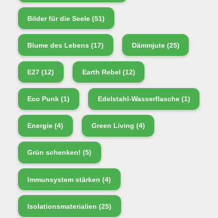
Bilder für die Seele
(51)
Blume des Lebens
(17)
Dämmjute
(25)
E27
(12)
Earth Rebel
(12)
Eco Punk
(1)
Edelstahl-Wasserflasche
(1)
Energie
(4)
Green Living
(4)
Grün schenken!
(5)
Immunsystem stärken
(4)
Isolationsmaterialien
(25)