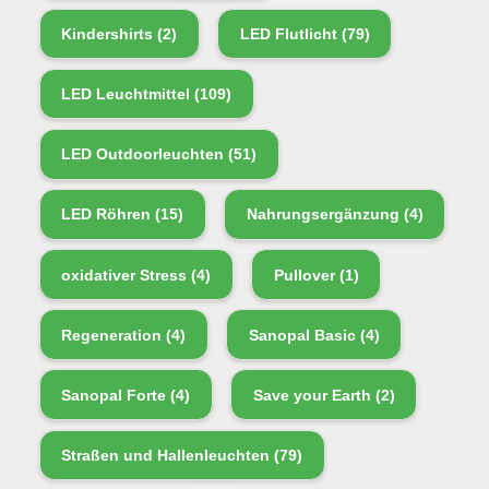
Kindershirts
(2)
LED Flutlicht
(79)
LED Leuchtmittel
(109)
LED Outdoorleuchten
(51)
LED Röhren
(15)
Nahrungsergänzung
(4)
oxidativer Stress
(4)
Pullover
(1)
Regeneration
(4)
Sanopal Basic
(4)
Sanopal Forte
(4)
Save your Earth
(2)
Straßen und Hallenleuchten
(79)