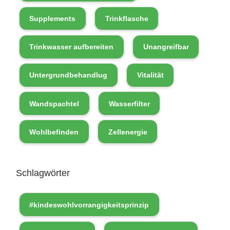
Supplements
Trinkflasche
Trinkwasser aufbereiten
Unangreifbar
Untergrundbehandlug
Vitalität
Wandspachtel
Wasserfilter
Wohlbefinden
Zellenergie
Schlagwörter
#kindeswohlvorrangigkeitsprinzip