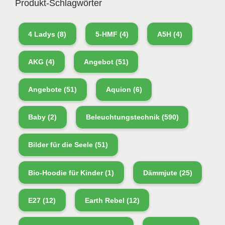
Produkt-Schlagwörter
4 Ladys
(8)
5-HMF
(4)
A5H
(4)
AKG
(4)
Angebot
(51)
Angebote
(51)
Aquion
(6)
Baby
(2)
Beleuchtungstechnik
(590)
Bilder für die Seele
(51)
Bio-Hoodie für Kinder
(1)
Dämmjute
(25)
E27
(12)
Earth Rebel
(12)