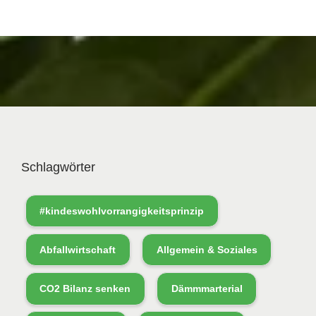
Schlagwörter
#kindeswohlvorrangigkeitsprinzip
Abfallwirtschaft
Allgemein & Soziales
CO2 Bilanz senken
Dämmmarterial