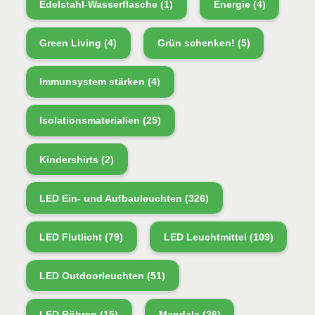
Edelstahl-Wasserflasche
(1)
Energie
(4)
Green Living
(4)
Grün schenken!
(5)
Immunsystem stärken
(4)
Isolationsmaterialien
(25)
Kindershirts
(2)
LED Ein- und Aufbauleuchten
(326)
LED Flutlicht
(79)
LED Leuchtmittel
(109)
LED Outdoorleuchten
(51)
LED Röhren
(15)
Mandala
(26)