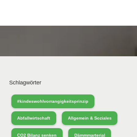
Schlagwörter
#kindeswohlvorrangigkeitsprinzip
Abfallwirtschaft
Allgemein & Soziales
CO2 Bilanz senken
Dämmmarterial