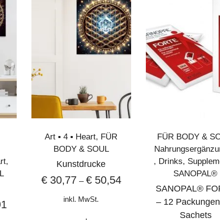
kombination A5H
tentierte Kombination
A5H
, bestehend aus
Alpha-
ural (5-HMF)
. Diese einzigartige Wirkstoffverbindung
toffsättigung im Blut und unterstützt damit die optimal
nserer Zellen.
us, der für die Energieproduktion (ATP) in den Zellen
Art ▪︎ 4 ▪︎ Heart
,
FÜR
FÜR BODY & S
ten Energieumwandlung bei, stärkt das Immunsystem und
BODY & SOUL
Nahrungsergänzu
art
,
,
Drinks
,
Supplem
Kunstdrucke
L
SANOPAL®
€
30,77
€
50,54
–
HMF)
SANOPAL® FO
inkl. MwSt.
– 12 Packungen
91
oglobin, was die aerobe Energieproduktion fördert.
Sachets