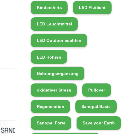
Kindershirts
LED Flutlicht
LED Leuchtmittel
LED Outdoorleuchten
LED Röhren
Nahrungsergänzung
oxidativer Stress
Pullover
g
Regeneration
Sanopal Basic
Sanopal Forte
Save your Earth