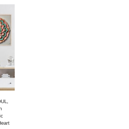
OUL
,
n
ic
 Heart