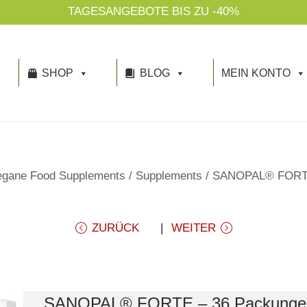
TAGESANGEBOTE BIS ZU -40%
SHOP
BLOG
MEIN KONTO
egane Food Supplements
/
Supplements
/
SANOPAL® FORTE 
ZURÜCK
WEITER
SANOPAL® FORTE – 36 Packunge