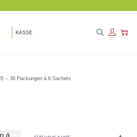
KASSE
– 36 Packungen á 6 Sachets
n á