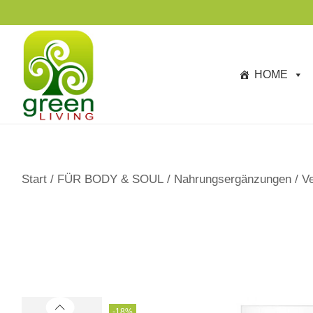
s
p
ri
n
HOME
g
e
n
Start
/
FÜR BODY & SOUL
/
Nahrungsergänzungen
/
V
-18%