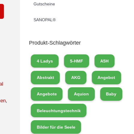
Gutscheine
SANOPAL®
Produkt-Schlagwörter
4 Ladys
5-HMF
A5H
Abstrakt
AKG
Angebot
al
Angebote
Aquion
Baby
ken
,
Beleuchtungstechnik
Bilder für die Seele