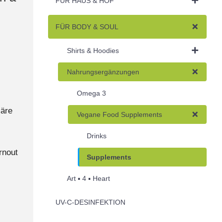
FÜR HAUS & HOF
FÜR BODY & SOUL
Shirts & Hoodies
Nahrungsergänzungen
Omega 3
äre
Vegane Food Supplements
Drinks
rnout
Supplements
Art ▪︎ 4 ▪︎ Heart
UV-C-DESINFEKTION