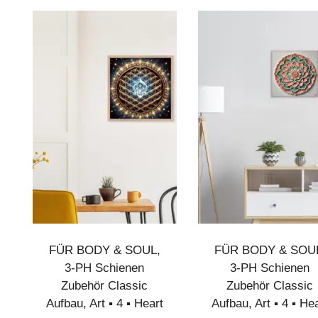
Eiweiß
Kohlenhydrate
Zucker
Fett
gesättigte Fettsäuren
Salz
Kalium
Magnesium
FÜR BODY & SOUL
,
FÜR BODY & SOU
* entspricht 87,9 % des NRV – Nährstoffbezugswerts
3-PH Schienen
3-PH Schienen
** entspricht 17,5 % des NRV – Nährstoffbezugswerts
Zubehör Classic
Zubehör Classic
Information für Diabetiker:
1 Doppelsachet enth
Aufbau
,
Art ▪︎ 4 ▪︎ Heart
Aufbau
,
Art ▪︎ 4 ▪︎ He