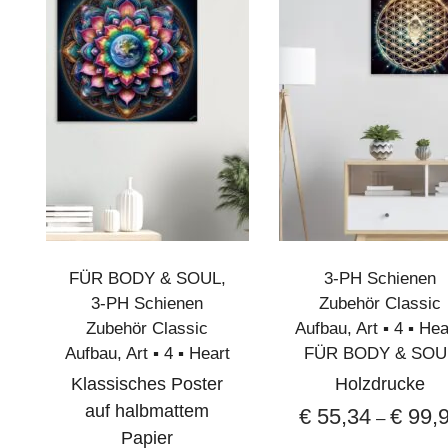
Die patentierte Wirkstoff
Das Herzstück von SANOPAL® FORTE ist die pa
Ketoglutarat (AKG)
und
5-Hydroxymethylfurf
wandelt Stress in Energie um, erhöht die Sauers
Funktion der Mitochondrien – der „Kraftwerke“ u
Alpha-Ketoglutarat (AKG)
AKG ist ein zentraler Bestandteil des Citratzykl
FÜR BODY & SOUL
,
3-PH Schienen
verantwortlich ist. Es trägt zu einer effizien
3-PH Schienen
Zubehör Classic
schützt die Zellen vor oxidativem Stress.
Zubehör Classic
Aufbau
,
Art ▪︎ 4 ▪︎ He
Aufbau
,
Art ▪︎ 4 ▪︎ Heart
FÜR BODY & SOU
5-Hydroxymethylfurfural (5-
Klassisches Poster
Holzdrucke
auf halbmattem
€
55,34
€
99,
–
5-HMF verbessert die Sauerstoffbindung an Häm
Papier