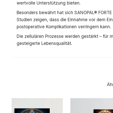
wertvolle Unterstützung bieten.
Besonders bewährt hat sich SANOPAL® FORTE 
Studien zeigen, dass die Einnahme vor dem Ein
postoperative Komplikationen verringern kann.
Die zellulären Prozesse werden gestärkt – für m
gesteigerte Lebensqualität.
Vor und nach Operationen
Du hast Angst vor einer anstehenden Operation
begleitende Einnahme von SANOPAL® FORTE vor
Äh
Krankenhausaufenthalts zu reduzieren und das 
basiert auf einer verbesserten zellulären Ene