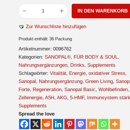
IN DEN WARENKORB
Zur Wunschliste hinzufügen
Produkt enthält: 36
Packung
Artikelnummer:
0096762
Kategorien:
SANOPAL®
,
FÜR BODY & SOUL
,
Nahrungsergänzungen
,
Drinks
,
Supplements
Schlagwörter:
Vitalität
,
Energie
,
oxidativer Stress
,
Sanopal
,
Nahrungsergänzung
,
Green Living
,
Sanop
Forte
,
Regeneration
,
Sanopal Basic
,
Wohlbefinden
,
Zellenergie
,
A5H
,
AKG
,
5-HMF
,
Immunsystem stär
Supplements
Spread the love