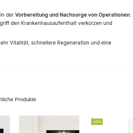
in der
Vorbereitung und Nachsorge von Operationen
.
griff den Krankenhausaufenthalt verkürzen und
ehr Vitalität, schnellere Regeneration und eine
 oder möchtest deine Erholungszeit verkürzen? Eine
 der Operation kann helfen, die Dauer des
nliche Produkte
Risiko von Komplikationen zu verringern. Diese Wirkun
rgieversorgung und optimierten Regenerationsprozessen.
-10%