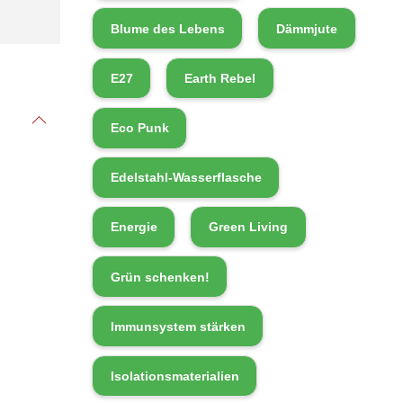
Blume des Lebens
Dämmjute
E27
Earth Rebel
Eco Punk
Edelstahl-Wasserflasche
Energie
Green Living
Grün schenken!
Immunsystem stärken
Isolationsmaterialien