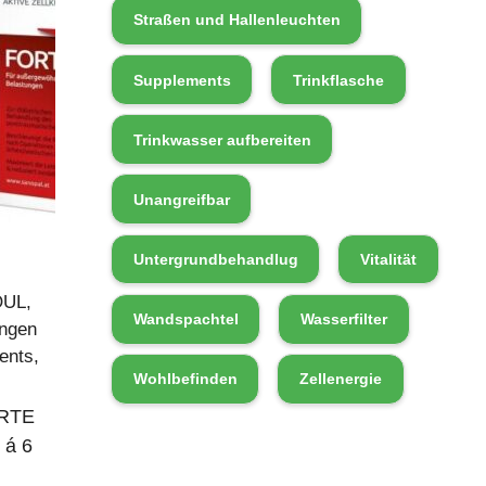
Straßen und Hallenleuchten
Supplements
Trinkflasche
e
Trinkwasser aufbereiten
Unangreifbar
Untergrundbehandlug
Vitalität
OUL
,
Wandspachtel
Wasserfilter
ngen
ents
,
Wohlbefinden
Zellenergie
RTE
 á 6