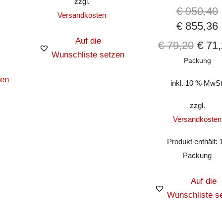
zzgl.
esteigert, während oxidativer Stress reduziert wird – f
€
950,40
Versandkosten
t und schnellere Regeneration.
€
855,36
Auf die
€
79,20
€
71,
Wunschliste setzen
Packung
zen
inkl. 10 % MwSt
roxymethylfurfural und Magnesiumchlorid.
id.
zzgl.
Versandkosten
te Wirkstoff-Kombination aus
AKG (Alpha-Ketoglutarat
Produkt enthält: 
g 5-HMF.
Packung
Auf die
l Konzentrat)
Wunschliste s
856 kJ / 200 kcal