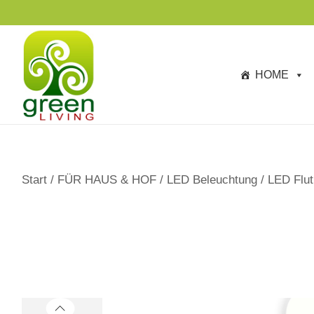
s
p
ri
n
HOME
g
e
n
Start
/
FÜR HAUS & HOF
/
LED Beleuchtung
/
LED Flut