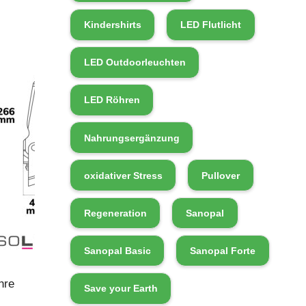
Kindershirts
LED Flutlicht
LED Outdoorleuchten
LED Röhren
Nahrungsergänzung
oxidativer Stress
Pullover
Regeneration
Sanopal
Sanopal Basic
Sanopal Forte
hre
Save your Earth