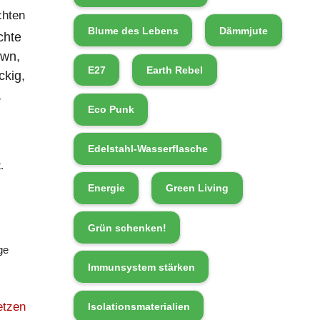
chten
Blume des Lebens
Dämmjute
chte
wn,
E27
Earth Rebel
ckig,
,
Eco Punk
Edelstahl-Wasserflasche
.
Energie
Green Living
Grün schenken!
ge
Immunsystem stärken
etzen
Isolationsmaterialien