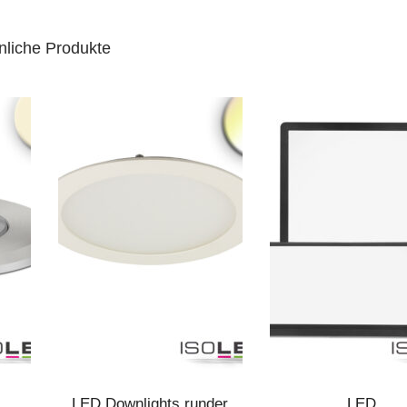
nliche Produkte
LED Downlights runder
LED