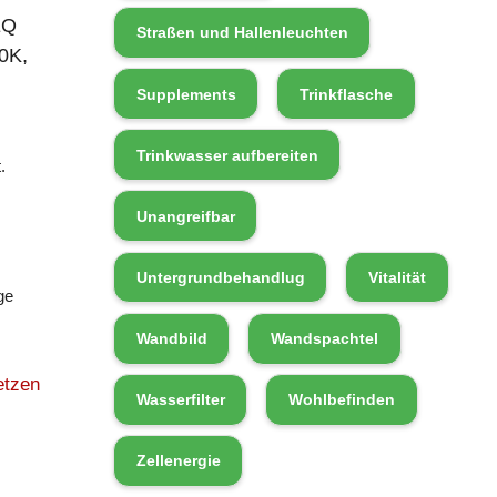
EQ
Straßen und Hallenleuchten
0K,
Supplements
Trinkflasche
Trinkwasser aufbereiten
.
Unangreifbar
Untergrundbehandlug
Vitalität
ge
Wandbild
Wandspachtel
etzen
Wasserfilter
Wohlbefinden
Zellenergie