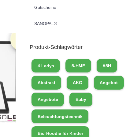
Gutscheine
SANOPAL®
Produkt-Schlagwörter
4 Ladys
5-HMF
A5H
Abstrakt
AKG
Angebot
Angebote
Baby
Beleuchtungstechnik
Bio-Hoodie für Kinder