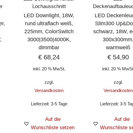
er
Lochausschnitt
Deckenaufbauleu
LED Downlight, 18W,
LED Deckenleu
er,
rund ultraflach weiß,
Slim300 Up&Do
225mm, ColorSwitch
schwarz, 18W, e
,
3000|3500|4000K,
300x300mm
dimmbar
warmweiß
€
68,24
€
54,90
inkl. 20 % MwSt.
inkl. 20 % MwSt
zzgl.
zzgl.
Versandkosten
Versandkosten
Lieferzeit:
3-5 Tage
Lieferzeit:
3-5 Ta
Auf die
Auf die
Wunschliste setzen
Wunschliste s