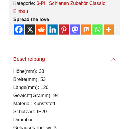
Kategorie:
3-PH Schienen Zubehör Classic
Einbau
Spread the love
Beschreibung
Höhe(mm): 33
Breite(mm): 53
Länge(mm): 126
Gewicht(Gramm): 94
Material: Kunststoff
Schutzart: IP20
Dimmbar: –
Gehäusefarbe: weiß