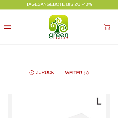
s
TAGESANGEBOTE BIS ZU -40%
p
ri
n
g
e
n
ZURÜCK
WEITER