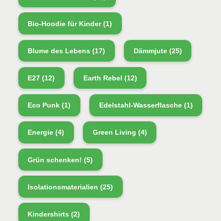
Bio-Hoodie für Kinder
(1)
Blume des Lebens
(17)
Dämmjute
(25)
E27
(12)
Earth Rebel
(12)
Eco Punk
(1)
Edelstahl-Wasserflasche
(1)
Energie
(4)
Green Living
(4)
Grün schenken!
(5)
Isolationsmaterialien
(25)
Kindershirts
(2)