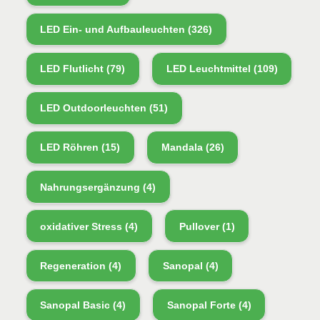
LED Ein- und Aufbauleuchten
(326)
LED Flutlicht
(79)
LED Leuchtmittel
(109)
LED Outdoorleuchten
(51)
LED Röhren
(15)
Mandala
(26)
Nahrungsergänzung
(4)
oxidativer Stress
(4)
Pullover
(1)
Regeneration
(4)
Sanopal
(4)
Sanopal Basic
(4)
Sanopal Forte
(4)