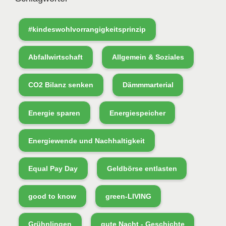
#kindeswohlvorrangigkeitsprinzip
Abfallwirtschaft
Allgemein & Soziales
CO2 Bilanz senken
Dämmmarterial
Energie sparen
Energiespeicher
Energiewende und Nachhaltigkeit
Equal Pay Day
Geldbörse entlasten
good to know
green-LIVING
Grühnlingen
gute Nacht - Geschichte