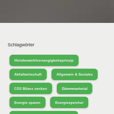
Schlagwörter
#kindeswohlvorrangigkeitsprinzip
Abfallwirtschaft
Allgemein & Soziales
CO2 Bilanz senken
Dämmmarterial
Energie sparen
Energiespeicher