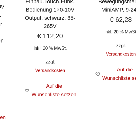
Einbau-Touch-Funk-
Bewegungsmel
0V
Bedienung 1×0-10V
MiniAMP, 9-2
-
Output, schwarz, 85-
€
62,28
r
265V
inkl. 20 % MwSt
€
112,20
on
zzgl.
inkl. 20 % MwSt.
Versandkosten
zzgl.
Auf die
Versandkosten
Wunschliste s
Auf die
Wunschliste setzen
zen