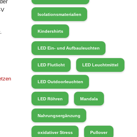
der
4V
Isolationsmaterialien
Kindershirts
.
LED Ein- und Aufbauleuchten
LED Flutlicht
LED Leuchtmittel
etzen
LED Outdoorleuchten
LED Röhren
Mandala
Nahrungsergänzung
oxidativer Stress
Pullover