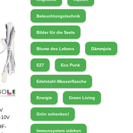
Beleuchtungstechnik
Bilder für die Seele
Blume des Lebens
Dämmjute
E27
Eco Punk
Edelstahl-Wasserflasche
Energie
Green Living
V
Grün schenken!
-10V
HF-
Immunsystem stärken