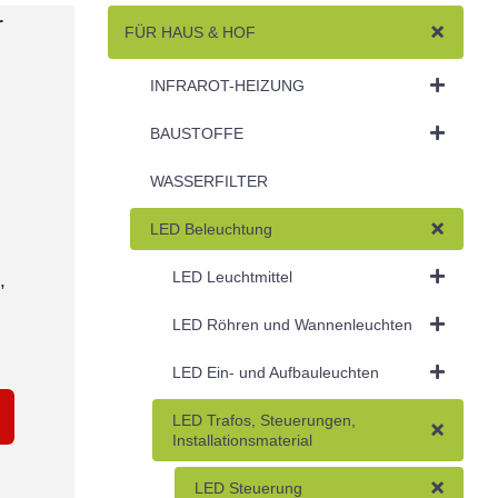
r
FÜR HAUS & HOF
INFRAROT-HEIZUNG
BAUSTOFFE
WASSERFILTER
LED Beleuchtung
LED Leuchtmittel
,
LED Röhren und Wannenleuchten
LED Ein- und Aufbauleuchten
LED Trafos, Steuerungen,
Installationsmaterial
LED Steuerung