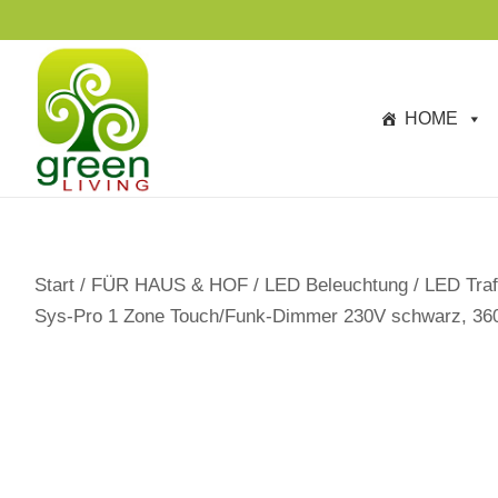
s
TAGESANGEBOTE BIS ZU -40%
p
ri
n
HOME
g
e
n
Start
/
FÜR HAUS & HOF
/
LED Beleuchtung
/
LED Traf
Sys-Pro 1 Zone Touch/Funk-Dimmer 230V schwarz, 360