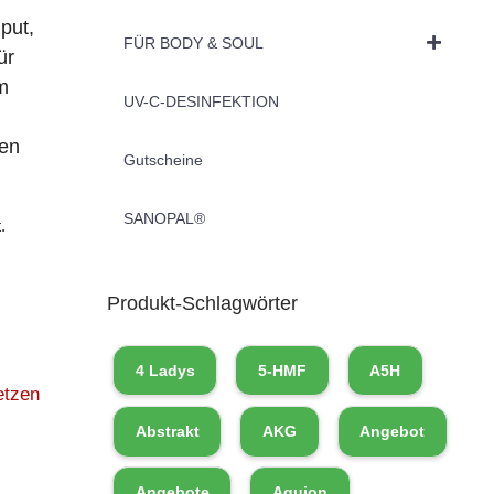
put,
FÜR BODY & SOUL
ür
m
UV-C-DESINFEKTION
ben
Gutscheine
SANOPAL®
.
Produkt-Schlagwörter
4 Ladys
5-HMF
A5H
etzen
Abstrakt
AKG
Angebot
Angebote
Aquion