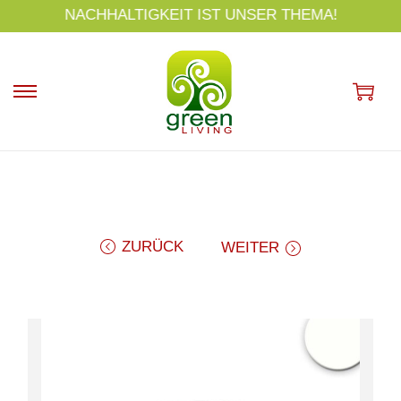
s
NACHHALTIGKEIT IST UNSER THEMA!
p
ri
n
g
e
n
ZURÜCK
WEITER