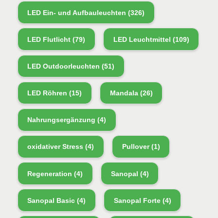
LED Ein- und Aufbauleuchten
(326)
LED Flutlicht
(79)
LED Leuchtmittel
(109)
LED Outdoorleuchten
(51)
LED Röhren
(15)
Mandala
(26)
Nahrungsergänzung
(4)
oxidativer Stress
(4)
Pullover
(1)
Regeneration
(4)
Sanopal
(4)
Sanopal Basic
(4)
Sanopal Forte
(4)