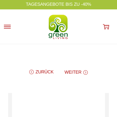
s
TAGESANGEBOTE BIS ZU -40%
p
ri
n
g
e
n
ZURÜCK
WEITER