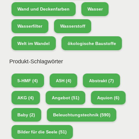
Wand und Deckenfarben
Wasser
Wasserfilter
Wasserstoff
Welt im Wandel
ökologische Baustoffe
Produkt-Schlagwörter
5-HMF
(4)
A5H
(4)
Abstrakt
(7)
AKG
(4)
Angebot
(51)
Aquion
(6)
Baby
(2)
Beleuchtungstechnik
(590)
Bilder für die Seele
(51)