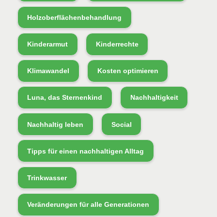
Holzoberflächenbehandlung
Kinderarmut
Kinderrechte
Klimawandel
Kosten optimieren
Luna, das Sternenkind
Nachhaltigkeit
Nachhaltig leben
Social
Tipps für einen nachhaltigen Alltag
Trinkwasser
Veränderungen für alle Generationen