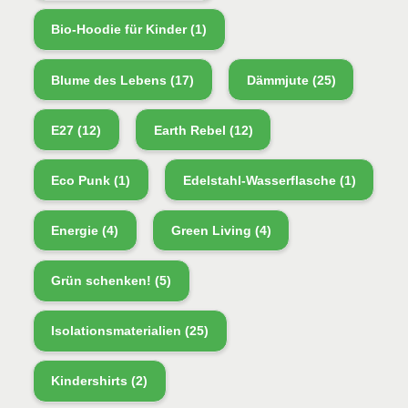
Bio-Hoodie für Kinder
(1)
Blume des Lebens
(17)
Dämmjute
(25)
E27
(12)
Earth Rebel
(12)
Eco Punk
(1)
Edelstahl-Wasserflasche
(1)
Energie
(4)
Green Living
(4)
Grün schenken!
(5)
Isolationsmaterialien
(25)
Kindershirts
(2)