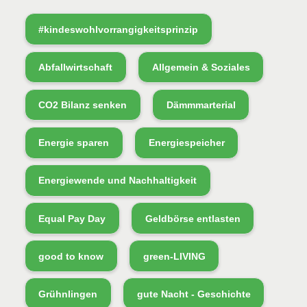
#kindeswohlvorrangigkeitsprinzip
Abfallwirtschaft
Allgemein & Soziales
CO2 Bilanz senken
Dämmmarterial
Energie sparen
Energiespeicher
Energiewende und Nachhaltigkeit
Equal Pay Day
Geldbörse entlasten
good to know
green-LIVING
Grühnlingen
gute Nacht - Geschichte