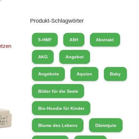
Produkt-Schlagwörter
5-HMF
A5H
Abstrakt
etzen
AKG
Angebot
Angebote
Aquion
Baby
Bilder für die Seele
Bio-Hoodie für Kinder
Blume des Lebens
Dämmjute