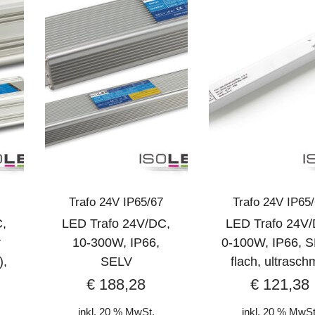
Trafo 24V IP65/67
Trafo 24V IP65
C,
LED Trafo 24V/DC,
LED Trafo 24V/
r
10-300W, IP66,
0-100W, IP66, S
),
SELV
flach, ultrasch
€
188,28
€
121,38
inkl. 20 % MwSt.
inkl. 20 % MwSt