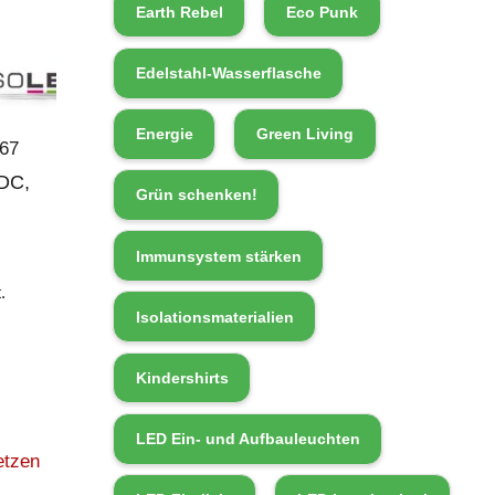
Earth Rebel
Eco Punk
Edelstahl-Wasserflasche
Energie
Green Living
/67
DC,
Grün schenken!
Immunsystem stärken
.
Isolationsmaterialien
Kindershirts
LED Ein- und Aufbauleuchten
etzen