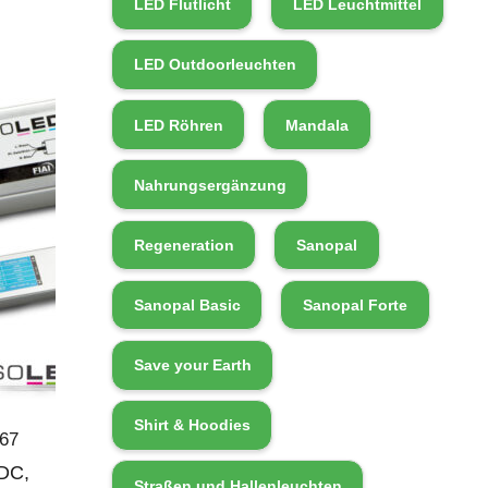
LED Flutlicht
LED Leuchtmittel
LED Outdoorleuchten
LED Röhren
Mandala
Nahrungsergänzung
Regeneration
Sanopal
Sanopal Basic
Sanopal Forte
Save your Earth
Shirt & Hoodies
/67
DC,
Straßen und Hallenleuchten