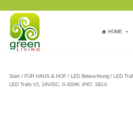
s
p
ri
n
HOME
g
e
n
Start
/
FÜR HAUS & HOF
/
LED Beleuchtung
/
LED Traf
LED Trafo V2, 24V/DC, 0-320W, IP67, SELV