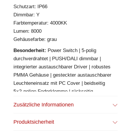
Schutzart: IP66
Dimmbar: Y
Farbtemperatur: 4000KK
Lumen: 8000
Gehäusefarbe: grau
Besonderheit:
Power Switch | 5-polig
durchverdrahtet | PUSH/DALI dimmbar |
integrierter austauschbarer Driver | robustes
PMMA Gehäuse | gesteckter austauschbarer
Leuchteneinsatz mit PC Cover | beidseitig
5×2-polige Federklemme | rückseitig
Anschlussmöglichkeit durch mittig platzierte
Zusätzliche Informationen
Gummitülle | inkl. Federstahl-
Montageklammern | Optionale Aufrüstung mit
Produktsicherheit
Notstrom-Akkumodul (116049) oder fertig