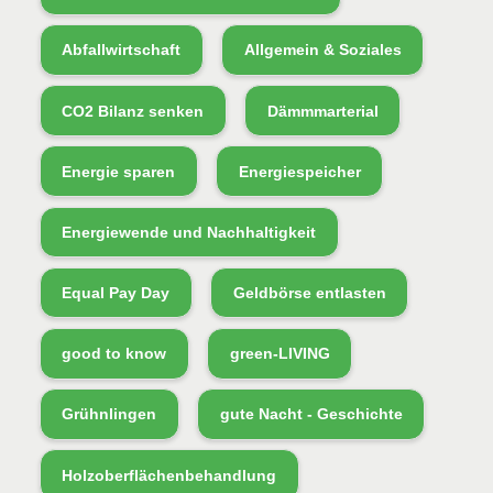
Abfallwirtschaft
Allgemein & Soziales
CO2 Bilanz senken
Dämmmarterial
Energie sparen
Energiespeicher
Energiewende und Nachhaltigkeit
Equal Pay Day
Geldbörse entlasten
good to know
green-LIVING
Grühnlingen
gute Nacht - Geschichte
Holzoberflächenbehandlung