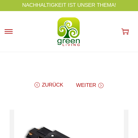
s
NACHHALTIGKEIT IST UNSER THEMA!
p
ri
n
g
e
n
ZURÜCK
WEITER