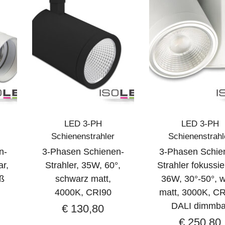
LED 3-PH
LED 3-PH
Schienenstrahler
Schienenstrahl
n-
3-Phasen Schienen-
3-Phasen Schie
ar,
Strahler, 35W, 60°,
Strahler fokussie
iß
schwarz matt,
36W, 30°-50°, 
4000K, CRI90
matt, 3000K, CR
DALI dimmba
€
130,80
€
250,80