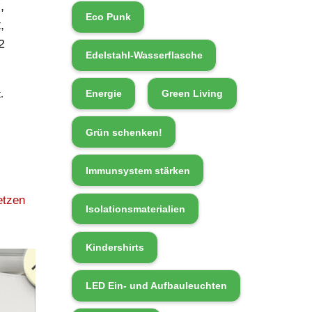
,
Eco Punk
,
2
Edelstahl-Wasserflasche
.
Energie
Green Living
Grün schenken!
Immunsystem stärken
etzen
Isolationsmaterialien
Kindershirts
LED Ein- und Aufbauleuchten