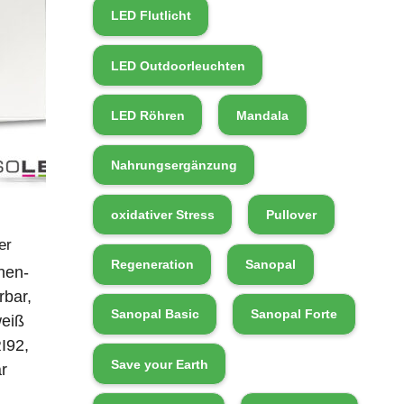
LED Flutlicht
LED Outdoorleuchten
LED Röhren
Mandala
Nahrungsergänzung
oxidativer Stress
Pullover
er
Regeneration
Sanopal
nen-
rbar,
Sanopal Basic
Sanopal Forte
weiß
I92,
Save your Earth
r