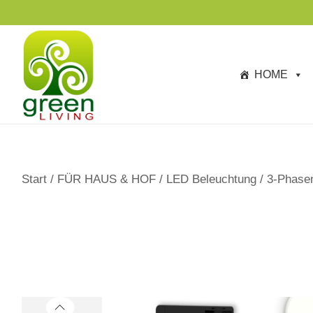
s
p
ri
n
HOME
g
e
n
Start
/
FÜR HAUS & HOF
/
LED Beleuchtung
/
3-Phase