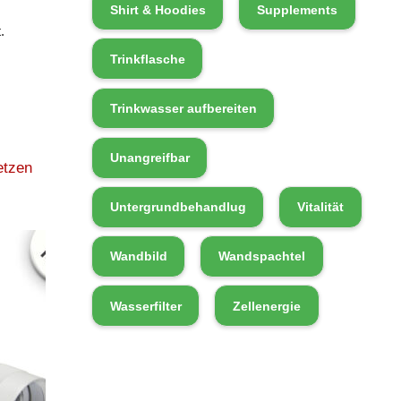
Shirt & Hoodies
Supplements
.
Trinkflasche
Trinkwasser aufbereiten
Unangreifbar
etzen
Untergrundbehandlug
Vitalität
Wandbild
Wandspachtel
Wasserfilter
Zellenergie