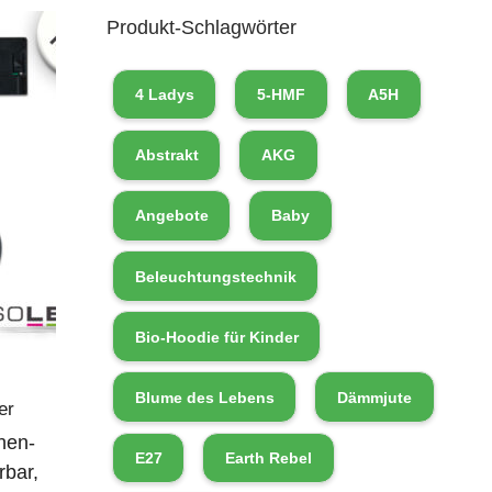
Produkt-Schlagwörter
4 Ladys
5-HMF
A5H
Abstrakt
AKG
Angebote
Baby
Beleuchtungstechnik
Bio-Hoodie für Kinder
Blume des Lebens
Dämmjute
er
nen-
E27
Earth Rebel
rbar,