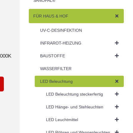
SANOPAL®
FÜR HAUS & HOF
UV-C-DESINFEKTION
INFRAROT-HEIZUNG
4000K
BAUSTOFFE
WASSERFILTER
LED Beleuchtung
LED Beleuchtung steckerfertig
LED Hänge- und Stehleuchten
LED Leuchtmittel
LED Röhren und Wannenleuchten