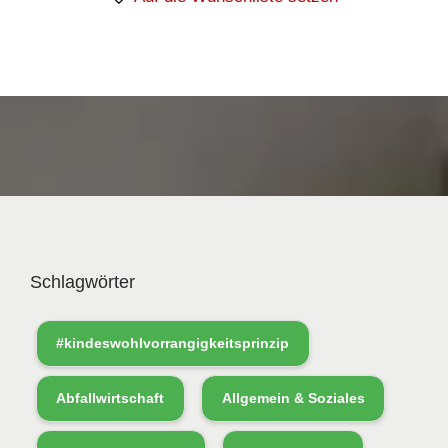
Schlagwörter
#kindeswohlvorrangigkeitsprinzip
Abfallwirtschaft
Allgemein & Soziales