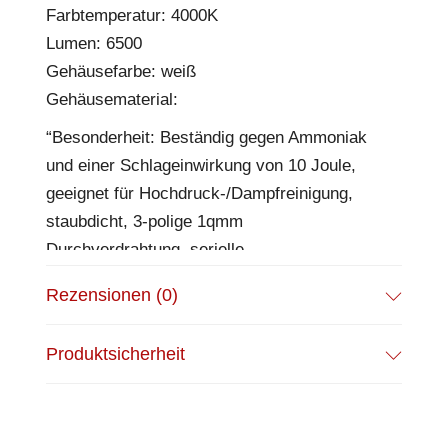
Farbtemperatur: 4000K
Lumen: 6500
Gehäusefarbe: weiß
Gehäusematerial:
“Besonderheit: Beständig gegen Ammoniak
und einer Schlageinwirkung von 10 Joule,
geeignet für Hochdruck-/Dampfreinigung,
staubdicht, 3-polige 1qmm
Durchverdrahtung, serielle
Aneinanderreihung von bis zu 21 Leuchten
Rezensionen (0)
möglich, inkl. Edelstahl-Montageklemmen für
eine schnelle Installation
Produktsicherheit
EPREL Datenblatt:
https://eprel.ec.europa.eu/qr/806363