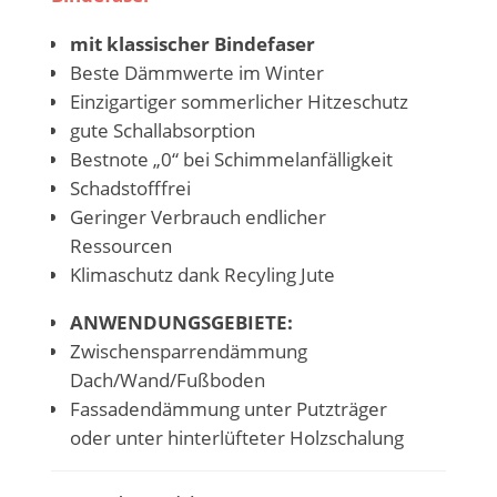
mit klassischer Bindefaser
Beste Dämmwerte im Winter
Einzigartiger sommerlicher Hitzeschutz
gute Schallabsorption
Bestnote „0“ bei Schimmelanfälligkeit
Schadstofffrei
Geringer Verbrauch endlicher
Ressourcen
Klimaschutz dank Recyling Jute
ANWENDUNGSGEBIETE:
Zwischensparrendämmung
Dach/Wand/Fußboden
Fassadendämmung unter Putzträger
oder unter hinterlüfteter Holzschalung
zur raumseitigen zusätzlichen
Klimaverbesserung/Installationsebene