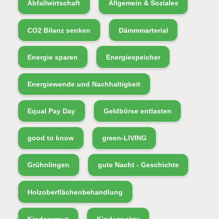
Abfallwirtschaft
Allgemein & Soziales
CO2 Bilanz senken
Dämmmarterial
Energie sparen
Energiespeicher
Energiewende und Nachhaltigkeit
Equal Pay Day
Geldbörse entlasten
good to know
green-LIVING
Grühnlingen
gute Nacht - Geschichte
Holzoberflächenbehandlung
Kinderarmut
Kinderrechte