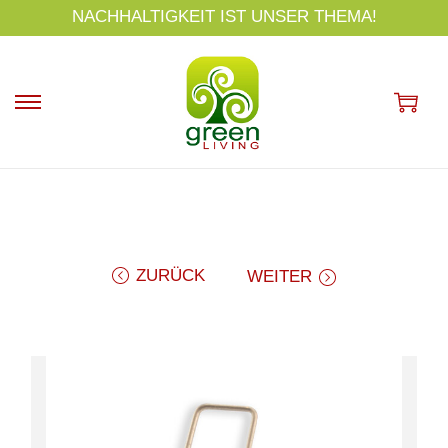
s
NACHHALTIGKEIT IST UNSER THEMA!
p
ri
n
g
e
n
ZURÜCK
WEITER