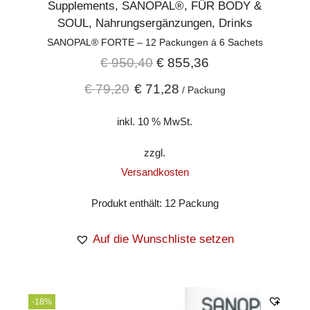
Supplements
,
SANOPAL®
,
FÜR BODY &
SOUL
,
Nahrungsergänzungen
,
Drinks
SANOPAL® FORTE – 12 Packungen á 6 Sachets
€
950,40
€
855,36
€
79,20
€
71,28
/
Packung
inkl. 10 % MwSt.
zzgl.
Versandkosten
Produkt enthält: 12
Packung
Auf die Wunschliste setzen
-18%