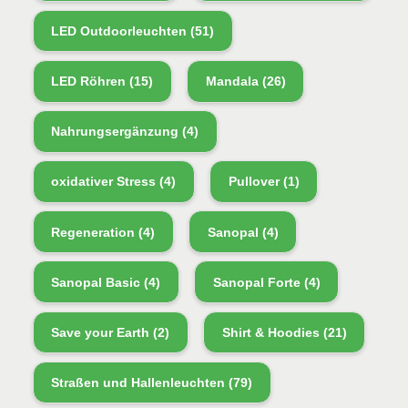
LED Outdoorleuchten
(51)
LED Röhren
(15)
Mandala
(26)
Nahrungsergänzung
(4)
oxidativer Stress
(4)
Pullover
(1)
Regeneration
(4)
Sanopal
(4)
Sanopal Basic
(4)
Sanopal Forte
(4)
Save your Earth
(2)
Shirt & Hoodies
(21)
Straßen und Hallenleuchten
(79)