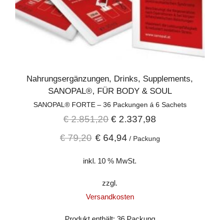
Nahrungsergänzungen
,
Drinks
,
Supplements
,
SANOPAL®
,
FÜR BODY & SOUL
SANOPAL® FORTE – 36 Packungen á 6 Sachets
€
2.851,20
€
2.337,98
€
79,20
€
64,94
/
Packung
inkl. 10 % MwSt.
zzgl.
Versandkosten
Produkt enthält: 36
Packung