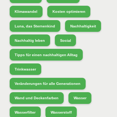
Klimawandel
Kosten optimieren
Luna, das Sternenkind
Nachhaltigkeit
Nachhaltig leben
Social
Tipps für einen nachhaltigen Alltag
Trinkwasser
Veränderungen für alle Generationen
Wand und Deckenfarben
Wasser
Wasserfilter
Wasserstoff