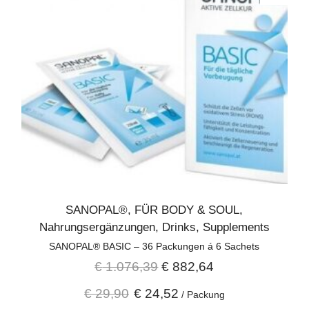
SANOPAL®
,
FÜR BODY & SOUL
,
Nahrungsergänzungen
,
Drinks
,
Supplements
SANOPAL® BASIC – 36 Packungen á 6 Sachets
€
1.076,39
€
882,64
€
29,90
€
24,52
/
Packung