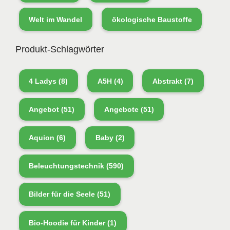
Welt im Wandel
ökologische Baustoffe
Produkt-Schlagwörter
4 Ladys
(8)
A5H
(4)
Abstrakt
(7)
Angebot
(51)
Angebote
(51)
Aquion
(6)
Baby
(2)
Beleuchtungstechnik
(590)
Bilder für die Seele
(51)
Bio-Hoodie für Kinder
(1)