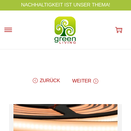
s
NACHHALTIGKEIT IST UNSER THEMA!
p
ri
n
g
e
n
ZURÜCK
WEITER