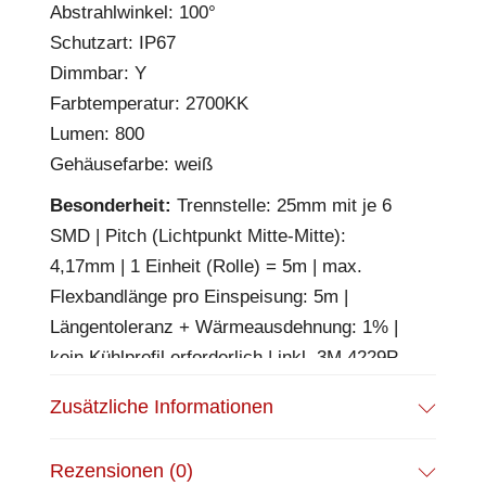
Abstrahlwinkel: 100°
Schutzart: IP67
Dimmbar: Y
Farbtemperatur: 2700KK
Lumen: 800
Gehäusefarbe: weiß
Besonderheit:
Trennstelle: 25mm mit je 6
SMD | Pitch (Lichtpunkt Mitte-Mitte):
4,17mm | 1 Einheit (Rolle) = 5m | max.
Flexbandlänge pro Einspeisung: 5m |
Längentoleranz + Wärmeausdehnung: 1% |
kein Kühlprofil erforderlich | inkl. 3M 4229P
Klebeband | Untergrund vor dem Ankleben
Zusätzliche Informationen
reinigen und entfetten! Nicht wieder ablösen!
| Silikon Verguss | BESONDERHEIT:
Rezensionen (0)
Anschlusskabel beidseitig