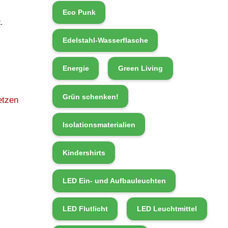
Eco Punk
.
Edelstahl-Wasserflasche
Energie
Green Living
Grün schenken!
etzen
Isolationsmaterialien
Kindershirts
LED Ein- und Aufbauleuchten
LED Flutlicht
LED Leuchtmittel