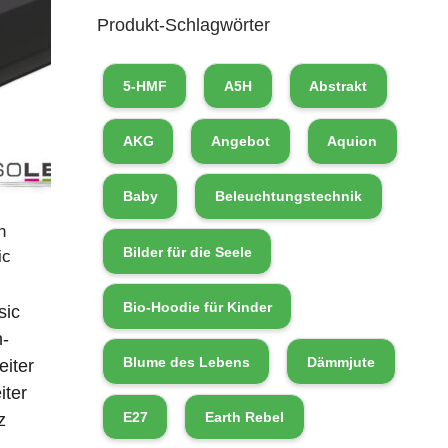
Produkt-Schlagwörter
5-HMF
A5H
Abstrakt
AKG
Angebot
Aquion
Baby
Beleuchtungstechnik
n
Bilder für die Seele
ic
Bio-Hoodie für Kinder
sic
n-
Blume des Lebens
Dämmjute
eiter
iter
E27
Earth Rebel
z