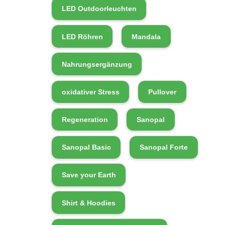
LED Outdoorleuchten
LED Röhren
Mandala
Nahrungsergänzung
oxidativer Stress
Pullover
Regeneration
Sanopal
Sanopal Basic
Sanopal Forte
Save your Earth
Shirt & Hoodies