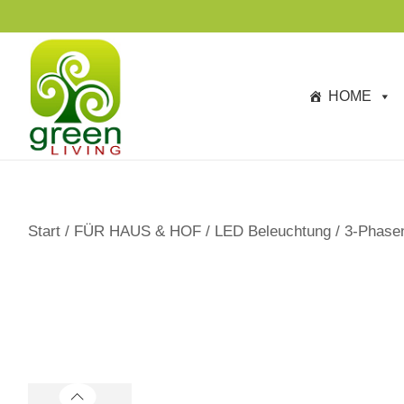
s
p
ri
n
HOME
g
e
n
Start
/
FÜR HAUS & HOF
/
LED Beleuchtung
/
3-Phase