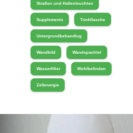
Straßen und Hallenleuchten
Supplements
Trinkflasche
Untergrundbehandlug
Wandbild
Wandspachtel
Wasserfilter
Wohlbefinden
Zellenergie