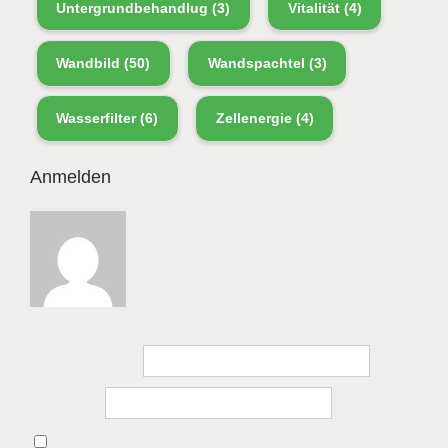
Untergrundbehandlug
(3)
Vitalität
(4)
Wandbild
(50)
Wandspachtel
(3)
Wasserfilter
(6)
Zellenergie
(4)
Anmelden
Bitte anmelden, um die Website zu besuchen.
Benutzername
Passwort
Angemeldet bleiben