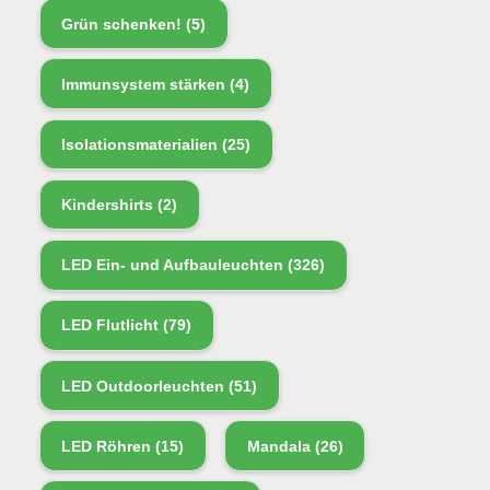
Grün schenken!
(5)
Immunsystem stärken
(4)
Isolationsmaterialien
(25)
Kindershirts
(2)
LED Ein- und Aufbauleuchten
(326)
LED Flutlicht
(79)
LED Outdoorleuchten
(51)
LED Röhren
(15)
Mandala
(26)