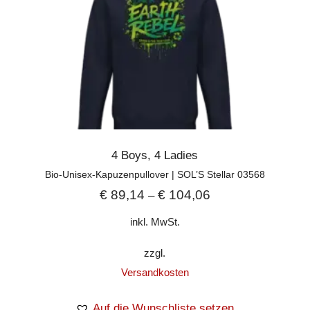
4 Boys
,
4 Ladies
Bio-Unisex-Kapuzenpullover | SOL’S Stellar 03568
€
89,14
€
104,06
–
inkl. MwSt.
zzgl.
Versandkosten
Auf die Wunschliste setzen