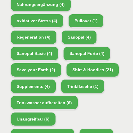
Nahrungsergänzung
(4)
oxidativer Stress
(4)
Pullover
(1)
Regeneration
(4)
Sanopal
(4)
Sanopal Basic
(4)
Sanopal Forte
(4)
Save your Earth
(2)
Shirt & Hoodies
(21)
Supplements
(4)
Trinkflasche
(1)
Trinkwasser aufbereiten
(6)
Unangreifbar
(6)