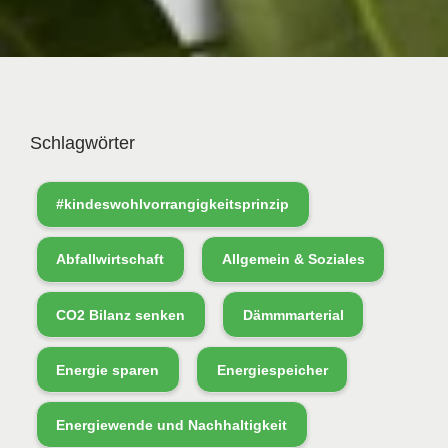
Schlagwörter
#kindeswohlvorrangigkeitsprinzip
Abfallwirtschaft
Allgemein & Soziales
CO2 Bilanz senken
Dämmmarterial
Energie sparen
Energiespeicher
Energiewende und Nachhaltigkeit