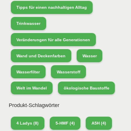
Tipps für einen nachhaltigen Alltag
Trinkwasser
Veränderungen für alle Generationen
Wand und Deckenfarben
Wasser
Wasserfilter
Wasserstoff
Welt im Wandel
ökologische Baustoffe
Produkt-Schlagwörter
4 Ladys
(8)
5-HMF
(4)
A5H
(4)