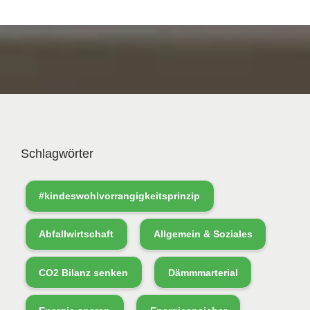
Schlagwörter
#kindeswohlvorrangigkeitsprinzip
Abfallwirtschaft
Allgemein & Soziales
CO2 Bilanz senken
Dämmmarterial