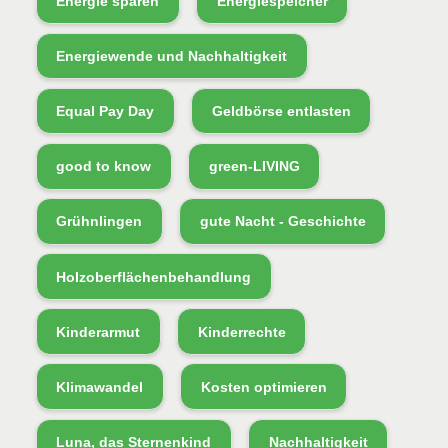
Energie sparen
Energiespeicher
Energiewende und Nachhaltigkeit
Equal Pay Day
Geldbörse entlasten
good to know
green-LIVING
Grühnlingen
gute Nacht - Geschichte
Holzoberflächenbehandlung
Kinderarmut
Kinderrechte
Klimawandel
Kosten optimieren
Luna, das Sternenkind
Nachhaltigkeit