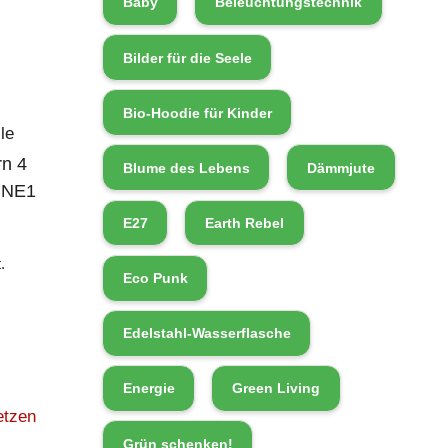
Baby
Beleuchtungstechnik
Bilder für die Seele
Bio-Hoodie für Kinder
le
rn 4
Blume des Lebens
Dämmjute
LINE1
E27
Earth Rebel
.
Eco Punk
Edelstahl-Wasserflasche
Energie
Green Living
etzen
Grün schenken!