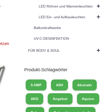
.
LED Röhren und Wannenleuchten
LED Ein- und Aufbauleuchten
Balkonkraftwerke
UV-C-DESINFEKTION
etzen
FÜR BODY & SOUL
Produkt-Schlagwörter
5-HMF
A5H
Abstrakt
AKG
Angebot
Aquion