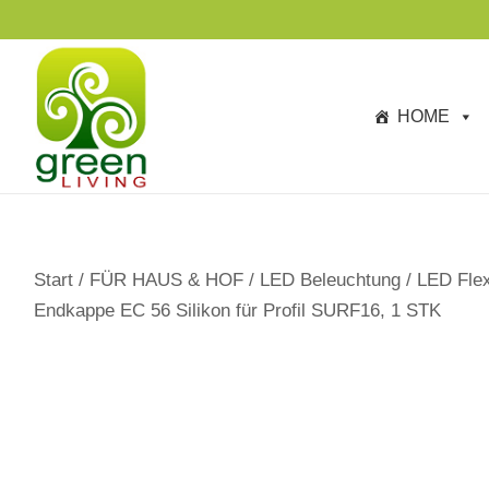
s
p
ri
n
HOME
g
e
n
Start
/
FÜR HAUS & HOF
/
LED Beleuchtung
/
LED Flex
Endkappe EC 56 Silikon für Profil SURF16, 1 STK