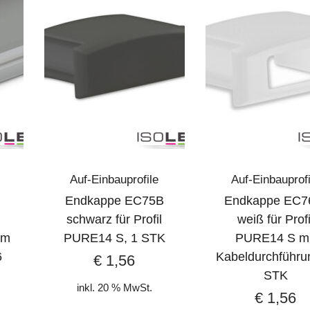
Auf-Einbauprofile
Auf-Einbauprofi
Endkappe EC75B
Endkappe EC
schwarz für Profil
weiß für Profi
cm
PURE14 S, 1 STK
PURE14 S mi
6
Kabeldurchführu
€
1,56
STK
inkl. 20 % MwSt.
€
1,56